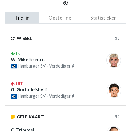
Tijdlijn
Opstelling
Statistieken
90'
WISSEL
IN
W. Mikelbrencis
Hamburger SV - Verdediger #
UIT
G. Gocholeishvili
Hamburger SV - Verdediger #
90'
GELE KAART
C. Trimmel