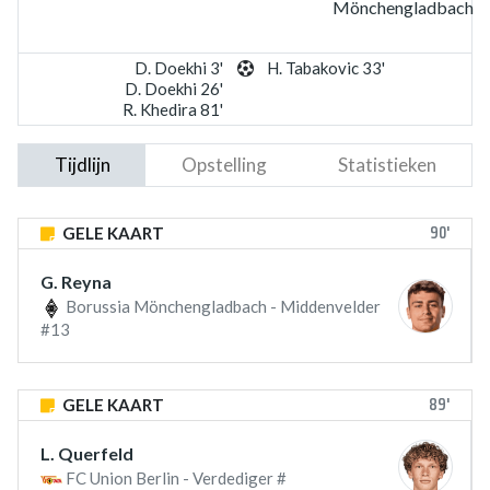
Mönchengladbach
D. Doekhi 3'
H. Tabakovic 33'
D. Doekhi 26'
R. Khedira 81'
Tijdlijn
Opstelling
Statistieken
90'
GELE KAART
G. Reyna
Borussia Mönchengladbach - Middenvelder
#13
89'
GELE KAART
L. Querfeld
FC Union Berlin - Verdediger #