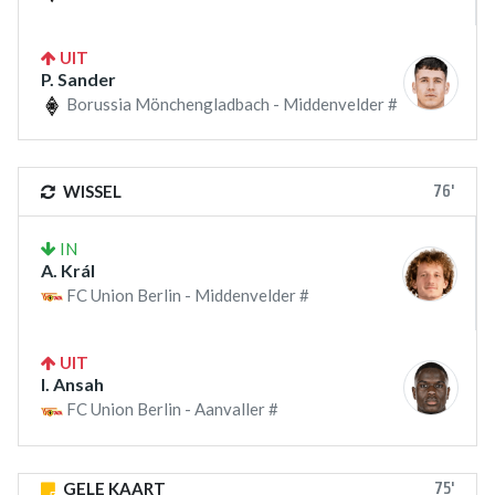
UIT
P. Sander
Borussia Mönchengladbach - Middenvelder #
76'
WISSEL
IN
A. Král
FC Union Berlin - Middenvelder #
UIT
I. Ansah
FC Union Berlin - Aanvaller #
75'
GELE KAART