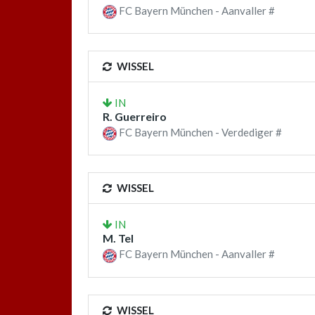
FC Bayern München - Aanvaller #
WISSEL
IN
R. Guerreiro
FC Bayern München - Verdediger #
WISSEL
IN
M. Tel
FC Bayern München - Aanvaller #
WISSEL