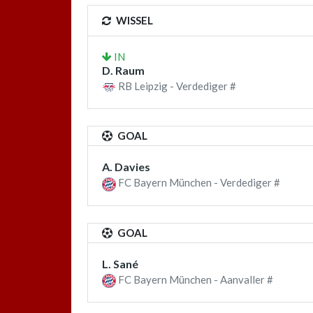
WISSEL
IN
D. Raum
RB Leipzig - Verdediger #
GOAL
A. Davies
FC Bayern München - Verdediger #
GOAL
L. Sané
FC Bayern München - Aanvaller #