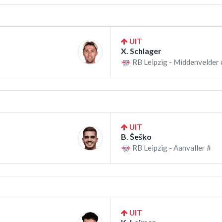
UIT
X. Schlager
RB Leipzig - Middenvelder 
UIT
B. Šeško
RB Leipzig - Aanvaller #
UIT