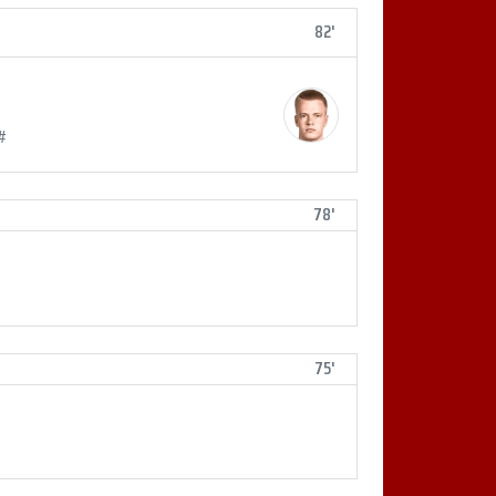
82'
#
78'
75'