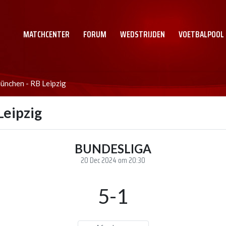
MATCHCENTER
FORUM
WEDSTRIJDEN
VOETBALPOOL
ünchen - RB Leipzig
Leipzig
BUNDESLIGA
20 Dec 2024 om 20:30
5-1