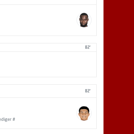
82'
82'
diger #