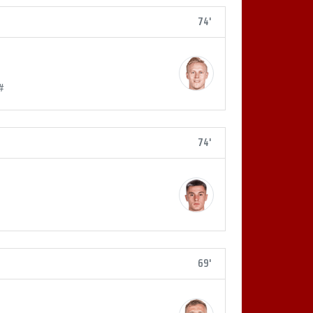
74'
#
74'
69'