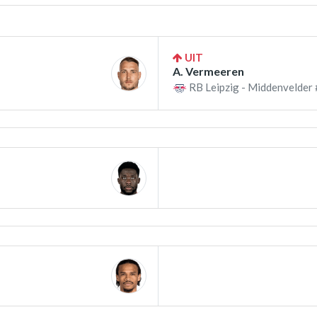
UIT
A. Vermeeren
RB Leipzig - Middenvelder 