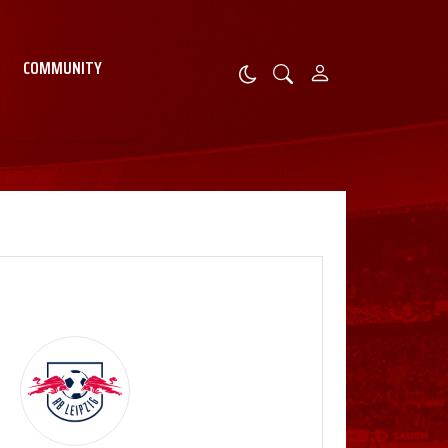
COMMUNITY