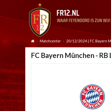
Matchcenter
20/12/2024 | FC Bayern M
FC Bayern München - RB 