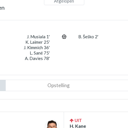
Afgelopen
en
J. Musiala 1'
B. Šeško 2'
K. Laimer 25'
J. Kimmich 36'
L. Sané 75'
A. Davies 78'
Opstelling
UIT
H. Kane