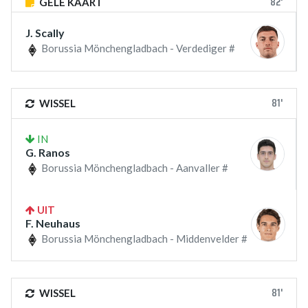
82'
GELE KAART
J. Scally
Borussia Mönchengladbach - Verdediger #
81'
WISSEL
IN
G. Ranos
Borussia Mönchengladbach - Aanvaller #
UIT
F. Neuhaus
Borussia Mönchengladbach - Middenvelder #
81'
WISSEL