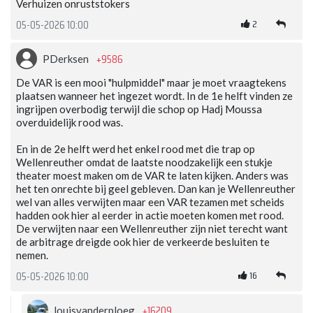
Verhuizen onruststokers
2
05-05-2026 10:00
+9586
PDerksen
De VAR is een mooi "hulpmiddel" maar je moet vraagtekens
plaatsen wanneer het ingezet wordt. In de 1e helft vinden ze
ingrijpen overbodig terwijl die schop op Hadj Moussa
overduidelijk rood was.
En in de 2e helft werd het enkel rood met die trap op
Wellenreuther omdat de laatste noodzakelijk een stukje
theater moest maken om de VAR te laten kijken. Anders was
het ten onrechte bij geel gebleven. Dan kan je Wellenreuther
wel van alles verwijten maar een VAR tezamen met scheids
hadden ook hier al eerder in actie moeten komen met rood.
De verwijten naar een Wellenreuther zijn niet terecht want
de arbitrage dreigde ook hier de verkeerde besluiten te
nemen.
16
05-05-2026 10:00
+16209
louisvanderploeg