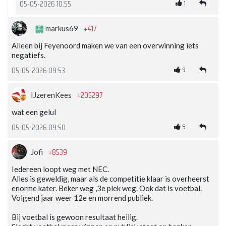
1
05-05-2026 10:55
+417
markus69
Alleen bij Feyenoord maken we van een overwinning iets
negatiefs.
9
05-05-2026 09:53
+205297
IJzerenKees
wat een gelul
5
05-05-2026 09:50
+8539
Jofi
Iedereen loopt weg met NEC.
Alles is geweldig, maar als de competitie klaar is overheerst
enorme kater. Beker weg ,3e plek weg. Ook dat is voetbal.
Volgend jaar weer 12e en morrend publiek.
Bij voetbal is gewoon resultaat heilig.