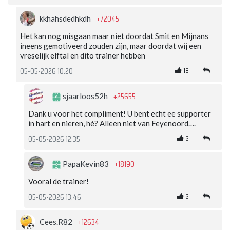
+72045
kkhahsdedhkdh
Het kan nog misgaan maar niet doordat Smit en Mijnans
ineens gemotiveerd zouden zijn, maar doordat wij een
vreselijk elftal en dito trainer hebben
18
05-05-2026 10:20
+25655
sjaarloos52h
Dank u voor het compliment! U bent echt ee supporter
in hart en nieren, hè? Alleen niet van Feyenoord….
2
05-05-2026 12:35
+18190
PapaKevin83
Vooral de trainer!
2
05-05-2026 13:46
+12634
Cees.R82