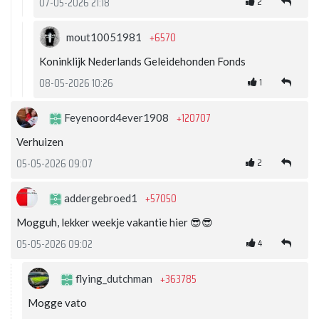
2
07-05-2026 21:18
+6570
mout10051981
Koninklijk Nederlands Geleidehonden Fonds
1
08-05-2026 10:26
+120707
Feyenoord4ever1908
Verhuizen
2
05-05-2026 09:07
+57050
addergebroed1
Mogguh, lekker weekje vakantie hier 😎😎
4
05-05-2026 09:02
+363785
flying_dutchman
Mogge vato