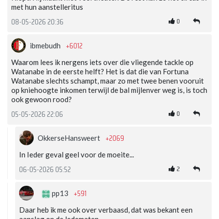
met hun aanstelleritus
0
08-05-2026 20:36
+6012
ibmebudh
Waarom lees ik nergens iets over die vliegende tackle op
Watanabe in de eerste helft? Het is dat die van Fortuna
Watanabe slechts schampt, maar zo met twee benen vooruit
op kniehoogte inkomen terwijl de bal mijlenver weg is, is toch
ook gewoon rood?
0
05-05-2026 22:06
+2069
OkkerseHansweert
In Ieder geval geel voor de moeite...
2
06-05-2026 05:52
+591
pp13
Daar heb ik me ook over verbaasd, dat was bekant een