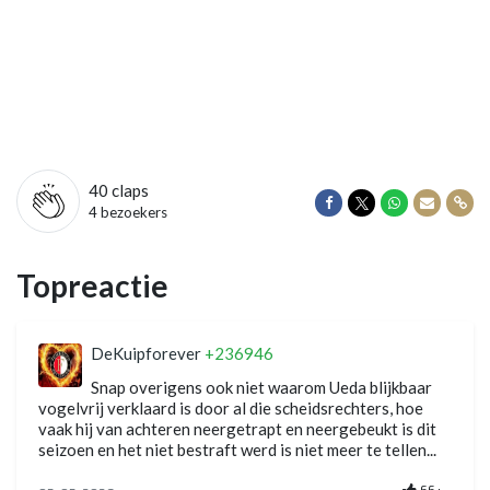
40
claps
Delen op Facebook
Delen op Twitter
Delen op Wha
Delen vi
Dele
4 bezoekers
Topreactie
DeKuipforever
+236946
Snap overigens ook niet waarom Ueda blijkbaar
vogelvrij verklaard is door al die scheidsrechters, hoe
vaak hij van achteren neergetrapt en neergebeukt is dit
seizoen en het niet bestraft werd is niet meer te tellen...