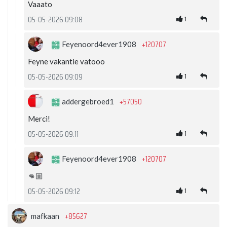
Vaaato
1
05-05-2026 09:08
+120707
Feyenoord4ever1908
Feyne vakantie vatooo
1
05-05-2026 09:09
+57050
addergebroed1
Merci!
1
05-05-2026 09:11
+120707
Feyenoord4ever1908
👊🏼
1
05-05-2026 09:12
+85627
mafkaan