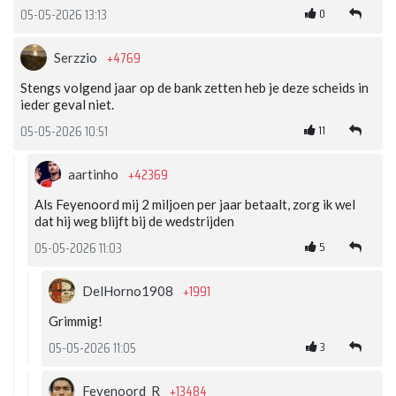
0
05-05-2026 13:13
+4769
Serzzio
Stengs volgend jaar op de bank zetten heb je deze scheids in
ieder geval niet.
11
05-05-2026 10:51
+42369
aartinho
Als Feyenoord mij 2 miljoen per jaar betaalt, zorg ik wel
dat hij weg blijft bij de wedstrijden
5
05-05-2026 11:03
+1991
DelHorno1908
Grimmig!
3
05-05-2026 11:05
+13484
Feyenoord_R