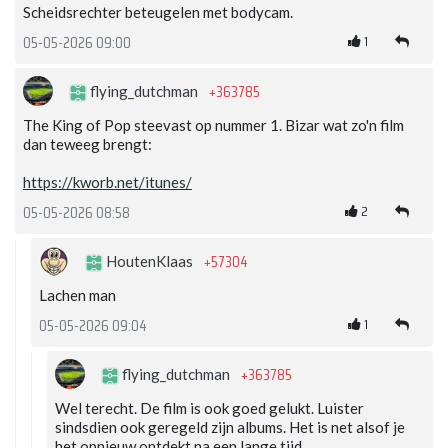
Scheidsrechter beteugelen met bodycam.
1
05-05-2026 09:00
+363785
flying_dutchman
The King of Pop steevast op nummer 1. Bizar wat zo'n film
dan teweeg brengt:
https://kworb.net/itunes/
2
05-05-2026 08:58
+57304
HoutenKlaas
Lachen man
1
05-05-2026 09:04
+363785
flying_dutchman
Wel terecht. De film is ook goed gelukt. Luister
sindsdien ook geregeld zijn albums. Het is net alsof je
het opnieuw ontdekt na een lange tijd.