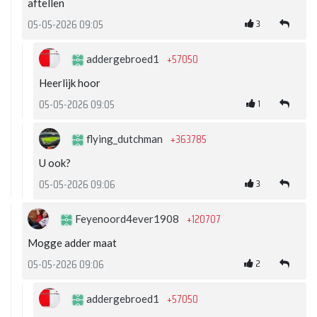
aftellen
3
05-05-2026 09:05
+57050
addergebroed1
Heerlijk hoor
1
05-05-2026 09:05
+363785
flying_dutchman
U ook?
3
05-05-2026 09:06
+120707
Feyenoord4ever1908
Mogge adder maat
2
05-05-2026 09:06
+57050
addergebroed1