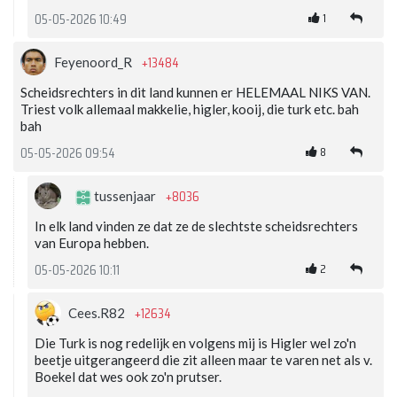
1
05-05-2026 10:49
+13484
Feyenoord_R
Scheidsrechters in dit land kunnen er HELEMAAL NIKS VAN.
Triest volk allemaal makkelie, higler, kooij, die turk etc. bah
bah
8
05-05-2026 09:54
+8036
tussenjaar
In elk land vinden ze dat ze de slechtste scheidsrechters
van Europa hebben.
2
05-05-2026 10:11
+12634
Cees.R82
Die Turk is nog redelijk en volgens mij is Higler wel zo'n
beetje uitgerangeerd die zit alleen maar te varen net als v.
Boekel dat wes ook zo'n prutser.