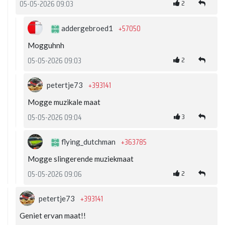
2
05-05-2026 09:03
+57050
addergebroed1
Mogguhnh
2
05-05-2026 09:03
+393141
petertje73
Mogge muzikale maat
3
05-05-2026 09:04
+363785
flying_dutchman
Mogge slingerende muziekmaat
2
05-05-2026 09:06
+393141
petertje73
Geniet ervan maat!!