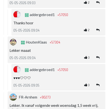
2
05-05-2026 09:03
+57050
addergebroed1
Thanks hoor
2
05-05-2026 09:04
+57304
HoutenKlaas
Lekker maaat
3
05-05-2026 09:04
+57050
addergebroed1
♥️♥️♥️🤍🤍🤍
3
05-05-2026 09:05
+90273
FR-Arnhem
Lekker. Ik vanaf volgende week woensdag 1,5 week vrij,