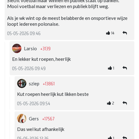
Slecht voetbal maar winnen en publiek staat op banken.
Mooi voetbal maar verliezen en publiek blijft weg.
Als je wk wint op de meest belabberde en onsportieve wijze
loopt iedereen polonaise.
14
05-05-2026 09:46
+3139
Larsio
En lekker kut roepen, heerlijk
1
05-05-2026 09:49
+13861
sziep
Kut roepen heerlijk kut likken beste
2
05-05-2026 09:54
+17567
Gers
Das wel kut afhankelijk
1
05-05-2026 12:26