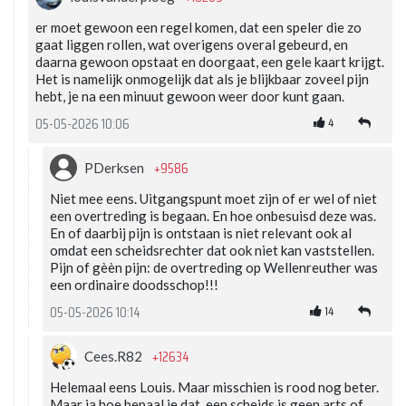
er moet gewoon een regel komen, dat een speler die zo
gaat liggen rollen, wat overigens overal gebeurd, en
daarna gewoon opstaat en doorgaat, een gele kaart krijgt.
Het is namelijk onmogelijk dat als je blijkbaar zoveel pijn
hebt, je na een minuut gewoon weer door kunt gaan.
4
05-05-2026 10:06
+9586
PDerksen
Niet mee eens. Uitgangspunt moet zijn of er wel of niet
een overtreding is begaan. En hoe onbesuisd deze was.
En of daarbij pijn is ontstaan is niet relevant ook al
omdat een scheidsrechter dat ook niet kan vaststellen.
Pijn of gèèn pijn: de overtreding op Wellenreuther was
een ordinaire doodsschop!!!
14
05-05-2026 10:14
+12634
Cees.R82
Helemaal eens Louis. Maar misschien is rood nog beter.
Maar ja hoe bepaal je dat, een scheids is geen arts of