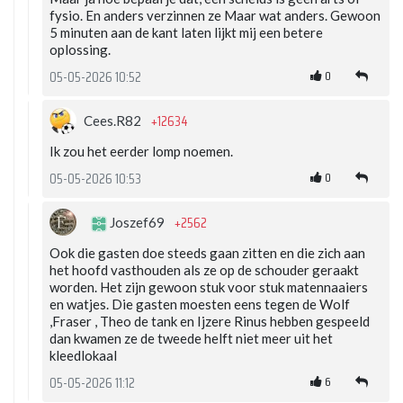
fysio. En anders verzinnen ze Maar wat anders. Gewoon
5 minuten aan de kant laten lijkt mij een betere
oplossing.
0
05-05-2026 10:52
+12634
Cees.R82
Ik zou het eerder lomp noemen.
0
05-05-2026 10:53
+2562
Joszef69
Ook die gasten doe steeds gaan zitten en die zich aan
het hoofd vasthouden als ze op de schouder geraakt
worden. Het zijn gewoon stuk voor stuk matennaaiers
en watjes. Die gasten moesten eens tegen de Wolf
,Fraser , Theo de tank en Ijzere Rinus hebben gespeeld
dan kwamen ze de tweede helft niet meer uit het
kleedlokaal
6
05-05-2026 11:12