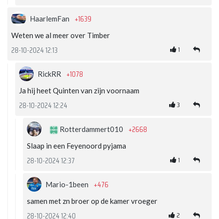
+1639
HaarlemFan
Weten we al meer over Timber
1
28-10-2024 12:13
+1078
RickRR
Ja hij heet Quinten van zijn voornaam
3
28-10-2024 12:24
+2668
Rotterdammert010
Slaap in een Feyenoord pyjama
1
28-10-2024 12:37
+476
Mario-1been
samen met zn broer op de kamer vroeger
2
28-10-2024 12:40