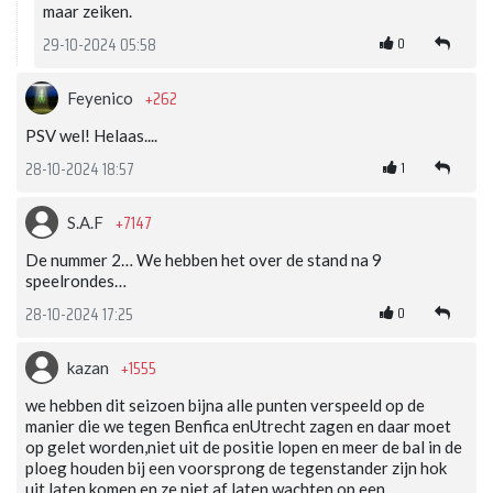
maar zeiken.
0
29-10-2024 05:58
+262
Feyenico
PSV wel! Helaas....
1
28-10-2024 18:57
+7147
S.A.F
De nummer 2… We hebben het over de stand na 9
speelrondes…
0
28-10-2024 17:25
+1555
kazan
we hebben dit seizoen bijna alle punten verspeeld op de
manier die we tegen Benfica enUtrecht zagen en daar moet
op gelet worden,niet uit de positie lopen en meer de bal in de
ploeg houden bij een voorsprong de tegenstander zijn hok
uit laten komen en ze niet af laten wachten op een