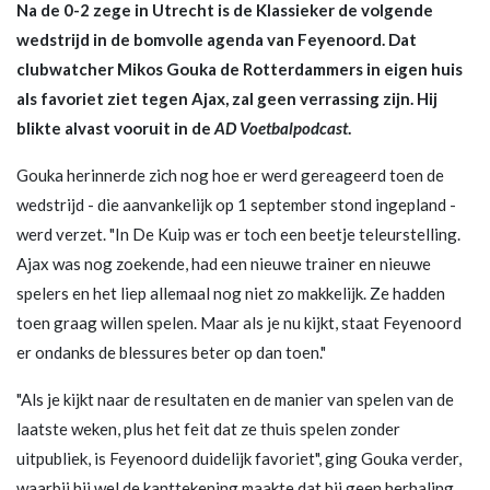
Na de 0-2 zege in Utrecht is de Klassieker de volgende
wedstrijd in de bomvolle agenda van Feyenoord. Dat
clubwatcher Mikos Gouka de Rotterdammers in eigen huis
als favoriet ziet tegen Ajax, zal geen verrassing zijn. Hij
blikte alvast vooruit in de
AD Voetbalpodcast
.
Gouka herinnerde zich nog hoe er werd gereageerd toen de
wedstrijd - die aanvankelijk op 1 september stond ingepland -
werd verzet. "In De Kuip was er toch een beetje teleurstelling.
Ajax was nog zoekende, had een nieuwe trainer en nieuwe
spelers en het liep allemaal nog niet zo makkelijk. Ze hadden
toen graag willen spelen. Maar als je nu kijkt, staat Feyenoord
er ondanks de blessures beter op dan toen."
"Als je kijkt naar de resultaten en de manier van spelen van de
laatste weken, plus het feit dat ze thuis spelen zonder
uitpubliek, is Feyenoord duidelijk favoriet", ging Gouka verder,
waarbij hij wel de kanttekening maakte dat hij geen herhaling