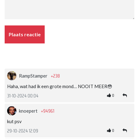
Plaats reactie
+238
RampStamper
Haha, wat had ik een grote mond… NOOIT MEER😳
0
31-10-2024 00:04
+94961
knoepert
kut psv
0
29-10-2024 12:09