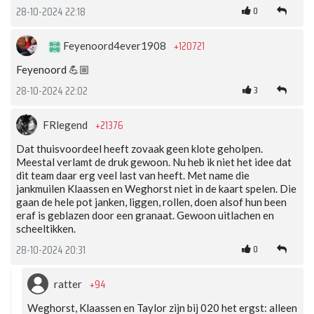
0
28-10-2024 22:18
+120721
Feyenoord4ever1908
Feyenoord 💪🏼
3
28-10-2024 22:02
+21376
FRlegend
Dat thuisvoordeel heeft zovaak geen klote geholpen.
Meestal verlamt de druk gewoon. Nu heb ik niet het idee dat
dit team daar erg veel last van heeft. Met name die
jankmuilen Klaassen en Weghorst niet in de kaart spelen. Die
gaan de hele pot janken, liggen, rollen, doen alsof hun been
eraf is geblazen door een granaat. Gewoon uitlachen en
scheeltikken.
0
28-10-2024 20:31
+94
ratter
Weghorst, Klaassen en Taylor zijn bij 020 het ergst: alleen