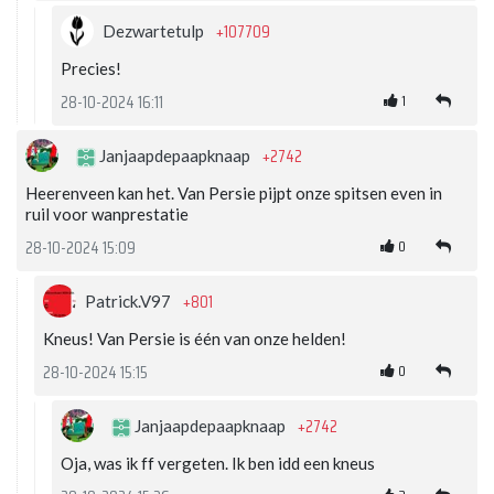
+107709
Dezwartetulp
Precies!
1
28-10-2024 16:11
+2742
Janjaapdepaapknaap
Heerenveen kan het. Van Persie pijpt onze spitsen even in
ruil voor wanprestatie
0
28-10-2024 15:09
+801
Patrick.V97
Kneus! Van Persie is één van onze helden!
0
28-10-2024 15:15
+2742
Janjaapdepaapknaap
Oja, was ik ff vergeten. Ik ben idd een kneus