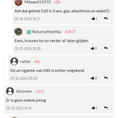
+214
Milaan651970
Ach dat gehele 020 is trans, gay, allochtoon en woke🤢
1
28-10-2024 18:17
+52577
ReturnoftheMac
Eens, trossen los en verder af laten glijden
0
28-10-2024 18:26
+94
ratter
De arrogantie van 040 is echter ongekend.
0
29-10-2024 05:59
+7373
Alvorens
Er is geen enkele ploeg
1
28-10-2024 14:14