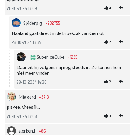
4
28-10-2024 13:09
+232755
Spiderpig
Haaland gaat direct in de broekzak van Gernot
2
28-10-2024 13:35
+1225
SuperIceCube
Daar zit hij volgens mij nog steeds in. Ze kunnen hem
niet meer vinden
2
28-10-2024 14:36
+2713
Miggerd
pisvee. Vrees ik...
0
28-10-2024 13:08
+86
a.erken1