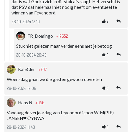
dat is wat Gouka zich in dit stuk afvraagt. Het verschil is
dat PSV dat helemaal niet nodig heeft om eventueel te
winnen van Feyenoord.
3
28-10-2024 12:19
+17652
FR_Domingo
Stuk niet gelezen maar verder eens met je betoog
0
28-10-2024 20:45
+707
KaleCler
Woensdag gaan we die gasten gewoon opvreten
2
28-10-2024 12:06
+966
Hans.N
Vandaag de verjaardag van feyenoord icoon WIM(PIE)
JANSEN❤🤍YNWA
3
28-10-2024 11:43