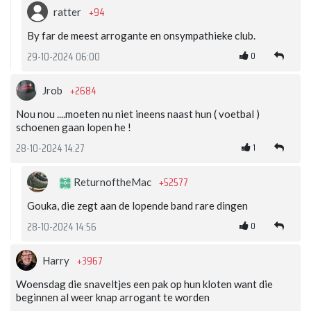
+94
ratter
By far de meest arrogante en onsympathieke club.
0
29-10-2024 06:00
+2684
Jrob
Nou nou ....moeten nu niet ineens naast hun ( voetbal )
schoenen gaan lopen he !
1
28-10-2024 14:27
+52577
ReturnoftheMac
Gouka, die zegt aan de lopende band rare dingen
0
28-10-2024 14:56
+3967
Harry
Woensdag die snaveltjes een pak op hun kloten want die
beginnen al weer knap arrogant te worden