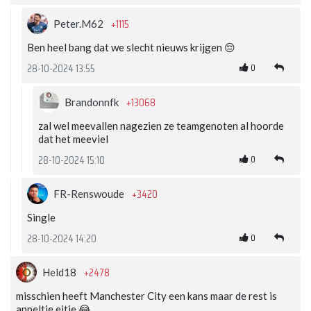
+1115
Peter.M62
Ben heel bang dat we slecht nieuws krijgen 😔
0
28-10-2024 13:55
+13068
Brandonnfk
zal wel meevallen nagezien ze teamgenoten al hoorde
dat het meeviel
0
28-10-2024 15:10
+3420
FR-Renswoude
Single
0
28-10-2024 14:20
+2478
Held18
misschien heeft Manchester City een kans maar de rest is
appeltje eitje 😂