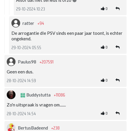
Alsof dat niet serieus is ofzo 😀
0
29-10-2024 10:23
+94
ratter
De arrogantie dIe PSV sinds een paar jaar toont, is echter
ongekend.
0
29-10-2024 05:55
+207591
Paulus98
Geen een dus.
0
28-10-2024 14:59
+11086
Buddystutta
Zo'n uitspraak is vragen om.......
0
28-10-2024 14:54
+238
BertusBadeend