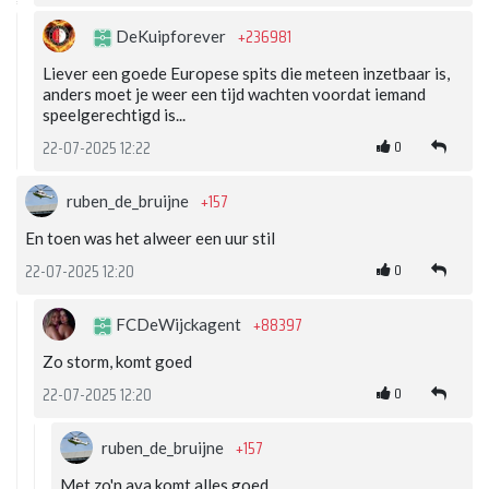
+236981
DeKuipforever
Liever een goede Europese spits die meteen inzetbaar is,
anders moet je weer een tijd wachten voordat iemand
speelgerechtigd is...
0
22-07-2025 12:22
+157
ruben_de_bruijne
En toen was het alweer een uur stil
0
22-07-2025 12:20
+88397
FCDeWijckagent
Zo storm, komt goed
0
22-07-2025 12:20
+157
ruben_de_bruijne
Met zo'n ava komt alles goed