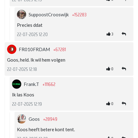
+152283
SuppoostCrooswijk
Precies ddat
3
22-07-2025 12:20
+67281
FR010FRDAM
Goos, held. Ik wil hem volgen
0
22-07-2025 12:18
+111662
Frank.T
Ik las Koos
0
22-07-2025 12:19
+28949
Goos
Koos heeft betere kont tent.