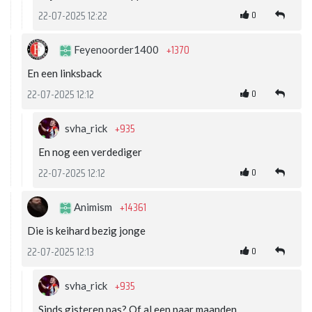
0
22-07-2025 12:22
+1370
Feyenoorder1400
En een linksback
0
22-07-2025 12:12
+935
svha_rick
En nog een verdediger
0
22-07-2025 12:12
+14361
Animism
Die is keihard bezig jonge
0
22-07-2025 12:13
+935
svha_rick
Sinds gisteren pas? Of al een paar maanden