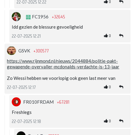
0
22-07-2025 12:22
+32645
FC1956
Idd gezien de blessure gevoeligheid
0
22-07-2025 12:21
+300577
GSVK
https://www.rijnmond.nl/nieuws/2044884/politie-pakt-
gewapende-overvaller-mcdonalds-verdachte-is-13-jaar
Zo Wessi hebben we voorlopig ook geen last meer van
0
22-07-2025 12:17
+67281
FR010FRDAM
Freshlegs
0
22-07-2025 12:18