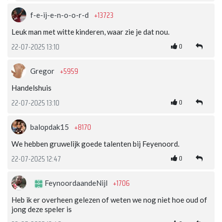
+13723
f-e-ij-e-n-o-o-r-d
Leuk man met witte kinderen, waar zie je dat nou.
0
22-07-2025 13:10
+5959
Gregor
Handelshuis
0
22-07-2025 13:10
+8170
balopdak15
We hebben gruwelijk goede talenten bij Feyenoord.
0
22-07-2025 12:47
+1706
FeynoordaandeNijl
Heb ik er overheen gelezen of weten we nog niet hoe oud of
jong deze speler is