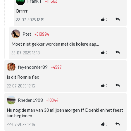
+111662
Frank.T
Brrrrr
0
22-07-2025 12:19
+518994
Ptet
Moet niet gekker worden met die kolere aap...
0
22-07-2025 12:18
+4597
feyenoorder89
Is dit Ronnie flex
0
22-07-2025 12:16
+10344
Rheden1908
Nu nog de man van 30 miljoen morgen ff Doehki en het feest
kan beginnen
0
22-07-2025 12:16