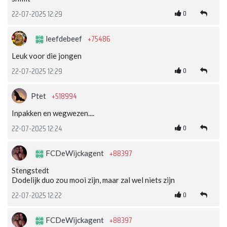
0
22-07-2025 12:29
+75486
leefdebeef
Leuk voor die jongen
0
22-07-2025 12:29
+518994
Ptet
Inpakken en wegwezen....
0
22-07-2025 12:24
+88397
FCDeWijckagent
Stengstedt
Dodelijk duo zou mooi zijn, maar zal wel niets zijn
0
22-07-2025 12:22
+88397
FCDeWijckagent