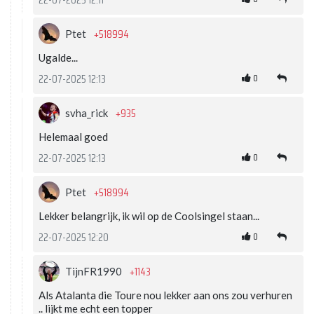
+518994
Ptet
Ugalde...
0
22-07-2025 12:13
+935
svha_rick
Helemaal goed
0
22-07-2025 12:13
+518994
Ptet
Lekker belangrijk, ik wil op de Coolsingel staan...
0
22-07-2025 12:20
+1143
TijnFR1990
Als Atalanta die Toure nou lekker aan ons zou verhuren
.. lijkt me echt een topper