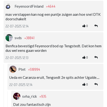
+4644
FeyenoordFinland
max verstappen kan nog een puntje zuigen aan hoe snel DTK
doorschakelt
0
22-07-2025 12:14
+38841
svds
Benfica bevestigd Feyenoord bod op Tengstedt. Dat kon hem
dus wel eens gaan worden
0
22-07-2025 12:13
+518994
Ptet
Ueda en Caranza eruit, Tengsedt 2e spits achter Ugalde....
0
22-07-2025 12:14
+935
svha_rick
Dat zou fantastisch zijn