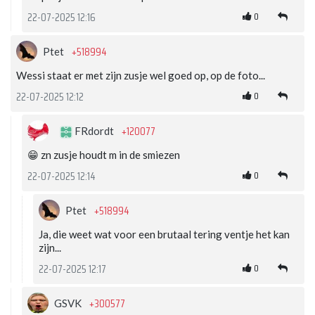
0
22-07-2025 12:16
+518994
Ptet
Wessi staat er met zijn zusje wel goed op, op de foto...
0
22-07-2025 12:12
+120077
FRdordt
😁 zn zusje houdt m in de smiezen
0
22-07-2025 12:14
+518994
Ptet
Ja, die weet wat voor een brutaal tering ventje het kan
zijn...
0
22-07-2025 12:17
+300577
GSVK