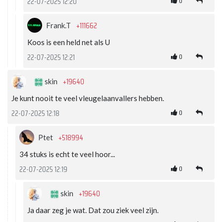
0
22-07-2025 12:20
+111662
Frank.T
Koos is een held net als U
0
22-07-2025 12:21
+19640
skin
Je kunt nooit te veel vleugelaanvallers hebben.
0
22-07-2025 12:18
+518994
Ptet
34 stuks is echt te veel hoor...
0
22-07-2025 12:19
+19640
skin
Ja daar zeg je wat. Dat zou ziek veel zijn.