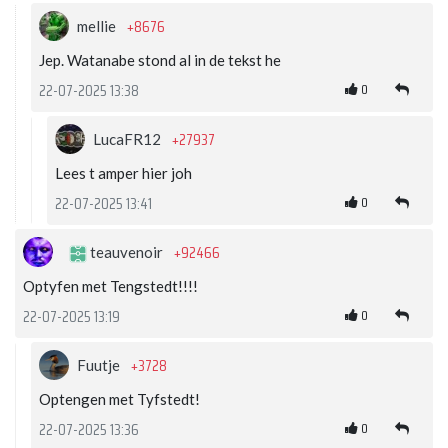
+8676
mellie
Jep. Watanabe stond al in de tekst he
0
22-07-2025 13:38
+27937
LucaFR12
Lees t amper hier joh
0
22-07-2025 13:41
+92466
teauvenoir
Optyfen met Tengstedt!!!!
0
22-07-2025 13:19
+3728
Fuutje
Optengen met Tyfstedt!
0
22-07-2025 13:36