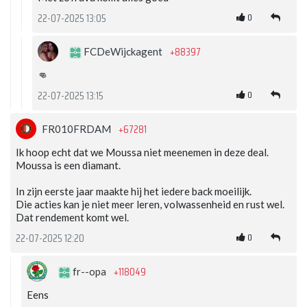
0
22-07-2025 13:05
+88397
FCDeWijckagent
👊
0
22-07-2025 13:15
+67281
FR010FRDAM
Ik hoop echt dat we Moussa niet meenemen in deze deal.
Moussa is een diamant.
In zijn eerste jaar maakte hij het iedere back moeilijk.
Die acties kan je niet meer leren, volwassenheid en rust wel.
Dat rendement komt wel.
0
22-07-2025 12:20
+118049
fr--opa
Eens