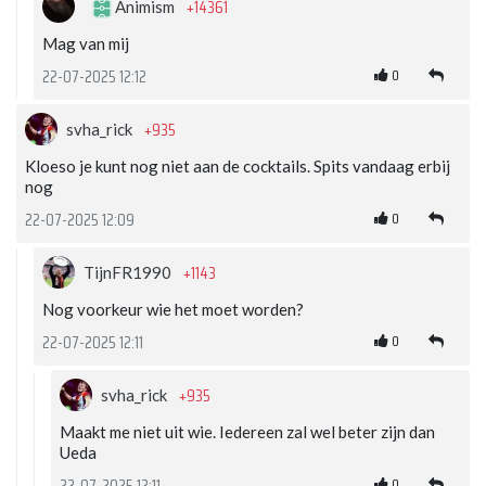
+14361
Animism
Mag van mij
0
22-07-2025 12:12
+935
svha_rick
Kloeso je kunt nog niet aan de cocktails. Spits vandaag erbij
nog
0
22-07-2025 12:09
+1143
TijnFR1990
Nog voorkeur wie het moet worden?
0
22-07-2025 12:11
+935
svha_rick
Maakt me niet uit wie. Iedereen zal wel beter zijn dan
Ueda
0
22-07-2025 12:11