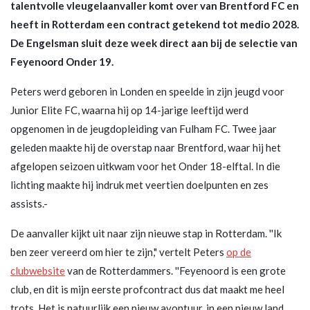
talentvolle vleugelaanvaller komt over van Brentford FC en
heeft in Rotterdam een contract getekend tot medio 2028.
De Engelsman sluit deze week direct aan bij de selectie van
Feyenoord Onder 19.
Peters werd geboren in Londen en speelde in zijn jeugd voor
Junior Elite FC, waarna hij op 14-jarige leeftijd werd
opgenomen in de jeugdopleiding van Fulham FC. Twee jaar
geleden maakte hij de overstap naar Brentford, waar hij het
afgelopen seizoen uitkwam voor het Onder 18-elftal. In die
lichting maakte hij indruk met veertien doelpunten en zes
assists.-
De aanvaller kijkt uit naar zijn nieuwe stap in Rotterdam. ''Ik
ben zeer vereerd om hier te zijn," vertelt Peters
op de
clubwebsite
van de Rotterdammers. ''Feyenoord is een grote
club, en dit is mijn eerste profcontract dus dat maakt me heel
trots. Het is natuurlijk een nieuw avontuur, in een nieuw land,