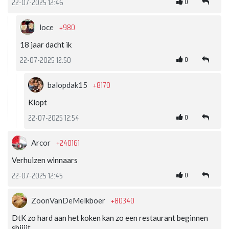
0
22-07-2025 12:46
+980
loce
18 jaar dacht ik
0
22-07-2025 12:50
+8170
balopdak15
Klopt
0
22-07-2025 12:54
+240161
Arcor
Verhuizen winnaars
0
22-07-2025 12:45
+80340
ZoonVanDeMelkboer
DtK zo hard aan het koken kan zo een restaurant beginnen
shiiiit