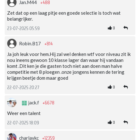
+488
Jan.M44
Zet dat op een laag pitje een goede selectie is toch wat
belangrijker.
0
23-07-2025 05:59
+814
Robin.B17
Ja joh leuk voor hem.Hij zal wel denken wtf voor niveau zit ik
nou ineens gewoon 10 klasse lager dan waar hij vandaan
komt .Dit ken je die gasten toch niet aan doen man halve
competitie met 8 ploegen .onze jongens kennen de tering
krijgen beetje dom maar goed
0
22-07-2025 20:27
+6678
jack.f
Weer een talent
0
22-07-2025 18:09
+12359
charlaykc