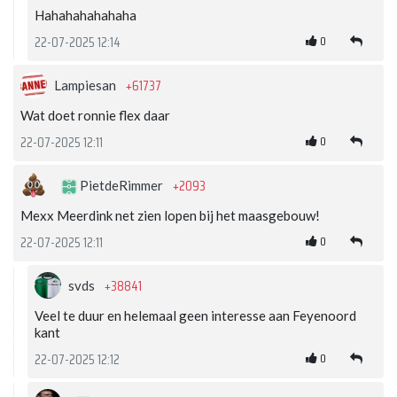
Hahahahahahaha
0
22-07-2025 12:14
+61737
Lampiesan
Wat doet ronnie flex daar
0
22-07-2025 12:11
+2093
PietdeRimmer
Mexx Meerdink net zien lopen bij het maasgebouw!
0
22-07-2025 12:11
+38841
svds
Veel te duur en helemaal geen interesse aan Feyenoord
kant
0
22-07-2025 12:12