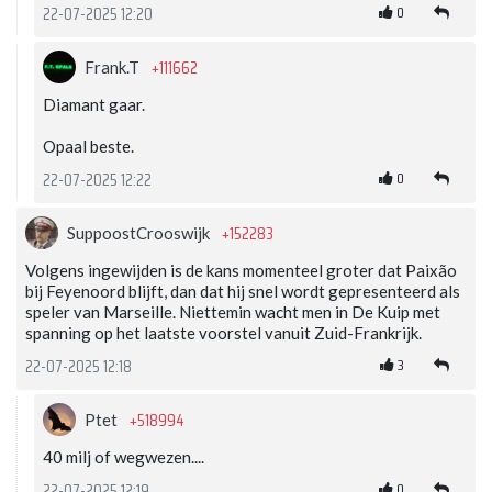
0
22-07-2025 12:20
+111662
Frank.T
Diamant gaar.
Opaal beste.
0
22-07-2025 12:22
+152283
SuppoostCrooswijk
Volgens ingewijden is de kans momenteel groter dat Paixão
bij Feyenoord blijft, dan dat hij snel wordt gepresenteerd als
speler van Marseille. Niettemin wacht men in De Kuip met
spanning op het laatste voorstel vanuit Zuid-Frankrijk.
3
22-07-2025 12:18
+518994
Ptet
40 milj of wegwezen....
0
22-07-2025 12:19