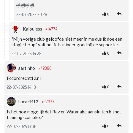
🤣🤣🤣🤣
0
22-07-2025 20:28
+14774
Kalouless
"Mijn vorige club geloofde niet meer in me dus ik doe een
stapje terug" valt net iets minder goed bij de supporters.
0
22-07-2025 14:28
+42398
aartinho
Fcdordrecht12.nl
0
22-07-2025 14:10
+27937
LucaFR12
Is het nog mogelijk dat Rav en Watanabe aansluiten bij het
trainingscomplex?
0
22-07-2025 13:36