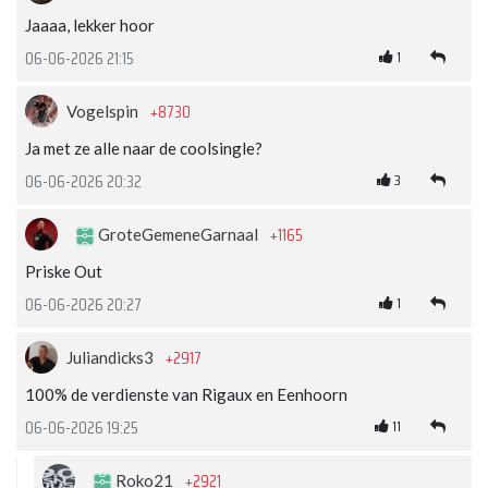
Jaaaa, lekker hoor
1
06-06-2026 21:15
+8730
Vogelspin
Ja met ze alle naar de coolsingle?
3
06-06-2026 20:32
+1165
GroteGemeneGarnaal
Priske Out
1
06-06-2026 20:27
+2917
Juliandicks3
100% de verdienste van Rigaux en Eenhoorn
11
06-06-2026 19:25
+2921
Roko21