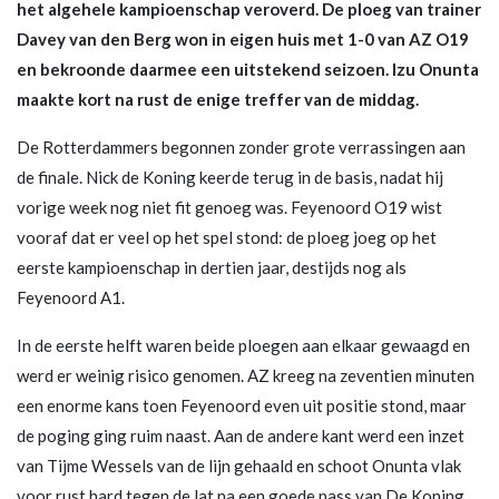
het algehele kampioenschap veroverd. De ploeg van trainer
Davey van den Berg won in eigen huis met 1-0 van AZ O19
en bekroonde daarmee een uitstekend seizoen. Izu Onunta
maakte kort na rust de enige treffer van de middag.
De Rotterdammers begonnen zonder grote verrassingen aan
de finale. Nick de Koning keerde terug in de basis, nadat hij
vorige week nog niet fit genoeg was. Feyenoord O19 wist
vooraf dat er veel op het spel stond: de ploeg joeg op het
eerste kampioenschap in dertien jaar, destijds nog als
Feyenoord A1.
In de eerste helft waren beide ploegen aan elkaar gewaagd en
werd er weinig risico genomen. AZ kreeg na zeventien minuten
een enorme kans toen Feyenoord even uit positie stond, maar
de poging ging ruim naast. Aan de andere kant werd een inzet
van Tijme Wessels van de lijn gehaald en schoot Onunta vlak
voor rust hard tegen de lat na een goede pass van De Koning.