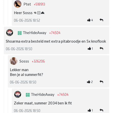
+518913
Ptet
Heer Sosss 👊🏻🦇
4
06-06-2026 18:52
+74504
TheHideAway
Shoarma extra besteld met extra pitabroodje en 5x knoflook
1
06-06-2026 18:50
+326206
Sosss
Lekker man
Ben je al summerfit?
2
06-06-2026 18:50
+74504
TheHideAway
Zeker maat, summer 2034 ben ik fit
1
06-06-2026 18:50