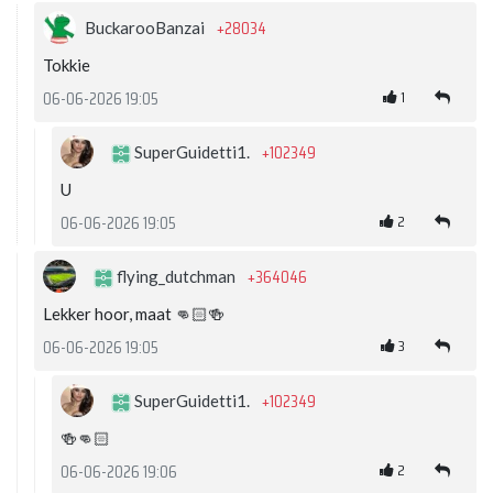
+28034
BuckarooBanzai
Tokkie
1
06-06-2026 19:05
+102349
SuperGuidetti1.
U
2
06-06-2026 19:05
+364046
flying_dutchman
Lekker hoor, maat 👊🏻🍻
3
06-06-2026 19:05
+102349
SuperGuidetti1.
🍻👊🏻
2
06-06-2026 19:06