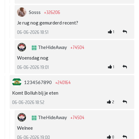
+326206
Sosss
Je rug nog gemurderd recent?
1
06-06-2026 18:51
+74504
TheHideAway
Woensdag nog
1
06-06-2026 19:01
+240164
1234567890
Komt Bolluh bij je eten
2
06-06-2026 18:52
+74504
TheHideAway
Welnee
0
06-06-2026 19:00