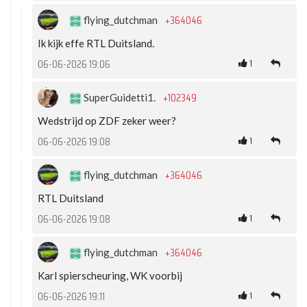
+364046
flying_dutchman
Ik kijk effe RTL Duitsland.
1
06-06-2026 19:06
+102349
SuperGuidetti1.
Wedstrijd op ZDF zeker weer?
1
06-06-2026 19:08
+364046
flying_dutchman
RTL Duitsland
1
06-06-2026 19:08
+364046
flying_dutchman
Karl spierscheuring, WK voorbij
1
06-06-2026 19:11