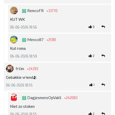
+33770
RemcoFR
KUT WK
0
06-06-2026 18:56
+25181
Menco87
Kut roma
2
06-06-2026 18:59
+24393
frtim
Gebakkie vriend🫂
1
06-06-2026 18:55
+242083
DagjesmensOpVakS
Niet zo stoken
2
06-06-2026 18:55