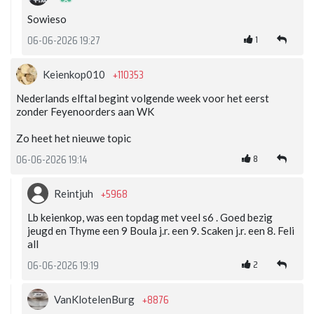
Sowieso
1
06-06-2026 19:27
+110353
Keienkop010
Nederlands elftal begint volgende week voor het eerst
zonder Feyenoorders aan WK
Zo heet het nieuwe topic
8
06-06-2026 19:14
+5968
Reintjuh
Lb keienkop, was een topdag met veel s6 . Goed bezig
jeugd en Thyme een 9 Boula j.r. een 9. Scaken j.r. een 8. Feli
all
2
06-06-2026 19:19
+8876
VanKlotelenBurg