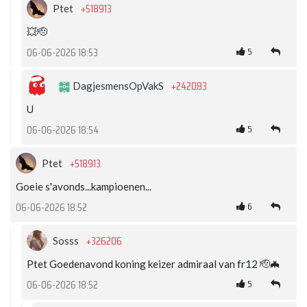
+518913
Ptet
💥🫡
5
06-06-2026 18:53
+242083
DagjesmensOpVakS
U
5
06-06-2026 18:54
+518913
Ptet
Goeie s'avonds...kampioenen...
6
06-06-2026 18:52
+326206
Sosss
Ptet Goedenavond koning keizer admiraal van fr12 🫡🦇
5
06-06-2026 18:52