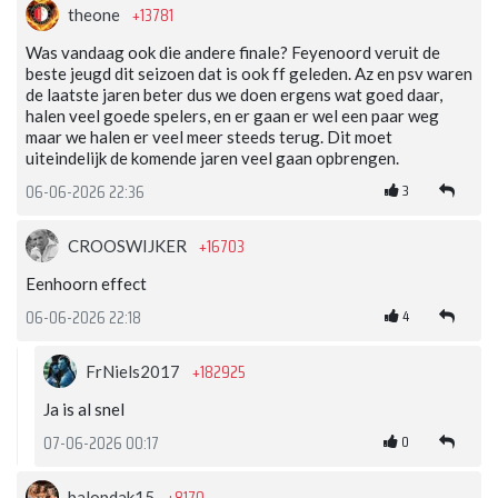
+13781
theone
Was vandaag ook die andere finale? Feyenoord veruit de
beste jeugd dit seizoen dat is ook ff geleden. Az en psv waren
de laatste jaren beter dus we doen ergens wat goed daar,
halen veel goede spelers, en er gaan er wel een paar weg
maar we halen er veel meer steeds terug. Dit moet
uiteindelijk de komende jaren veel gaan opbrengen.
3
06-06-2026 22:36
+16703
CROOSWIJKER
Eenhoorn effect
4
06-06-2026 22:18
+182925
FrNiels2017
Ja is al snel
0
07-06-2026 00:17
balopdak15