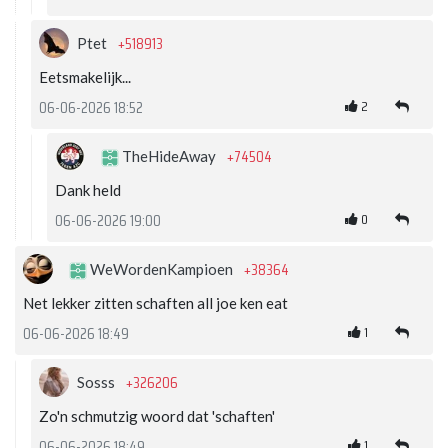
+518913
Ptet
Eetsmakelijk...
2
06-06-2026 18:52
+74504
TheHideAway
Dank held
0
06-06-2026 19:00
+38364
WeWordenKampioen
Net lekker zitten schaften all joe ken eat
1
06-06-2026 18:49
+326206
Sosss
Zo'n schmutzig woord dat 'schaften'
1
06-06-2026 18:49