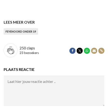
LEES MEER OVER
FEYENOORD ONDER 19
250
claps
Delen op Facebook
Delen op Twitter
Delen op Wha
Delen vi
Dele
23 bezoekers
PLAATS REACTIE