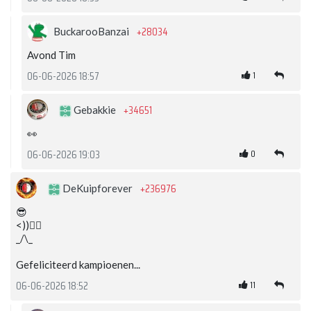
+28034
BuckarooBanzai
Avond Tim
1
06-06-2026 18:57
+34651
Gebakkie
👀
0
06-06-2026 19:03
+236976
DeKuipforever
😎
<))👍🏻
_/\_
Gefeliciteerd kampioenen...
11
06-06-2026 18:52