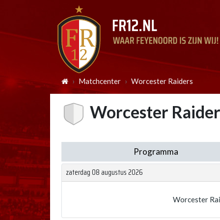
Matchcenter
Worcester Raiders
Worcester Raider
Programma
zaterdag 08 augustus 2026
Worcester Rai