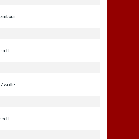
Cambuur
em II
 Zwolle
em II