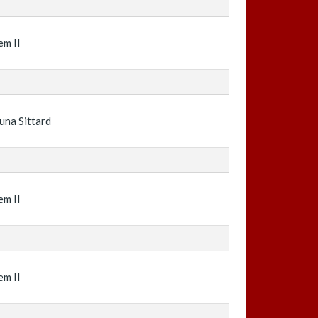
em II
una Sittard
em II
em II