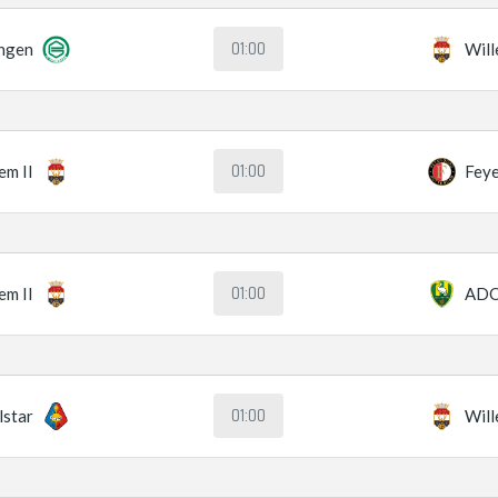
01:00
ngen
Will
01:00
em II
Fey
01:00
em II
ADO
01:00
lstar
Will