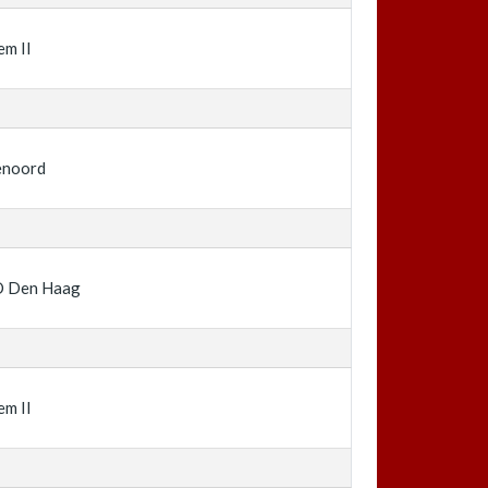
em II
enoord
 Den Haag
em II