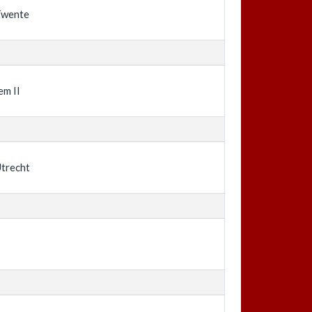
Twente
em II
trecht