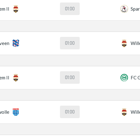
01:00
em II
Spa
01:00
veen
Will
01:00
em II
FC 
01:00
olle
Will