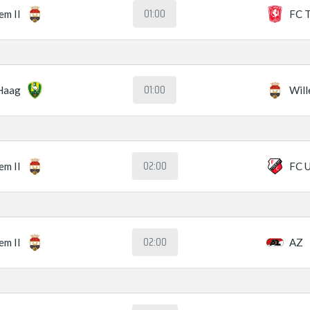
01:00
em II
FC 
01:00
Haag
Will
02:00
em II
FC U
02:00
em II
AZ