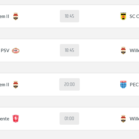
18:45
em II
SC 
18:45
PSV
Will
20:00
em II
PEC
01:00
ente
Will