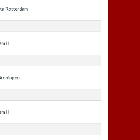
rta Rotterdam
em II
Groningen
em II