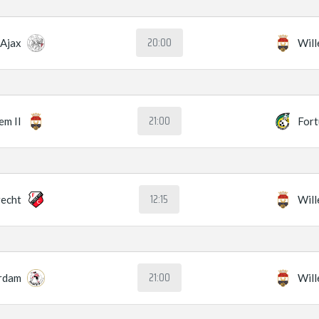
20:00
Ajax
Will
21:00
em II
Fort
12:15
recht
Will
21:00
rdam
Will