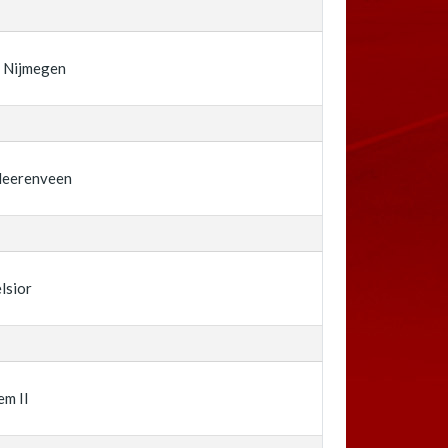
 Nijmegen
Heerenveen
lsior
em II