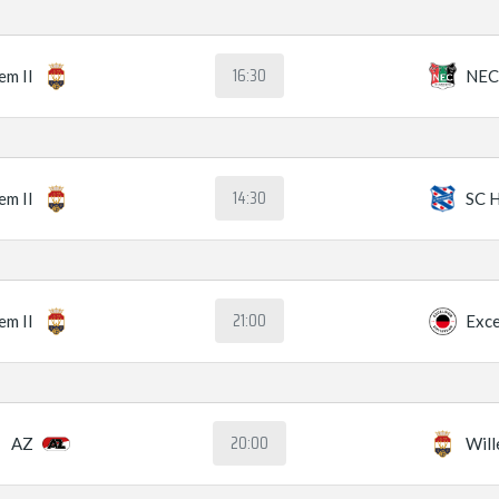
16:30
em II
NEC
14:30
em II
SC 
21:00
em II
Exce
20:00
AZ
Will