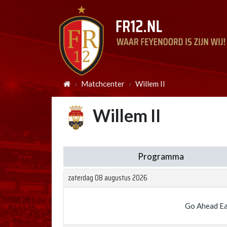
Matchcenter
Willem II
Willem II
Programma
zaterdag 08 augustus 2026
Go Ahead Ea