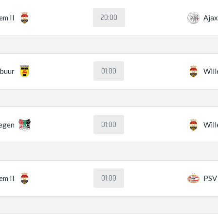
20:00
em II
Aja
01:00
buur
Will
01:00
egen
Will
01:00
em II
PSV