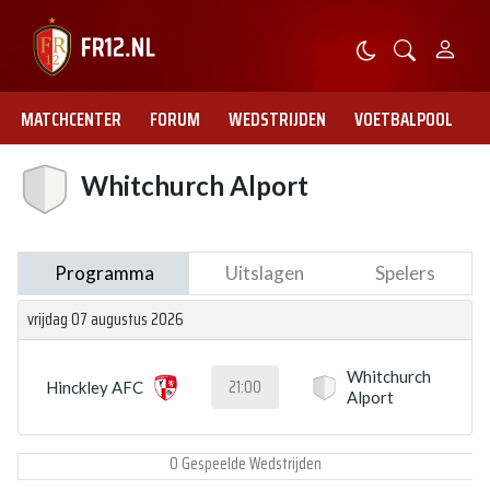
MATCHCENTER
FORUM
WEDSTRIJDEN
VOETBALPOOL
Whitchurch Alport
Programma
Uitslagen
Spelers
vrijdag 07 augustus 2026
Whitchurch
21:00
Hinckley AFC
Alport
0 Gespeelde Wedstrijden