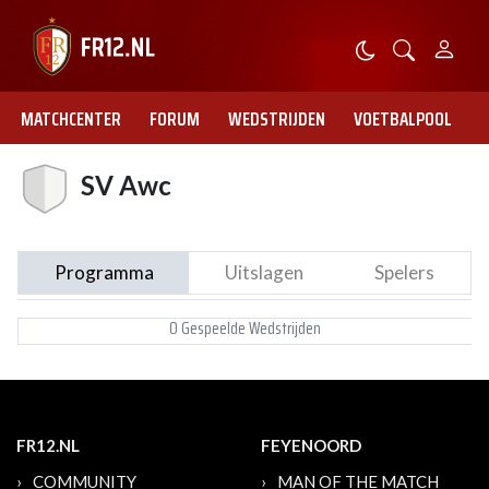
MATCHCENTER
FORUM
WEDSTRIJDEN
VOETBALPOOL
SV Awc
Programma
Uitslagen
Spelers
0 Gespeelde Wedstrijden
FR12.NL
FEYENOORD
COMMUNITY
MAN OF THE MATCH