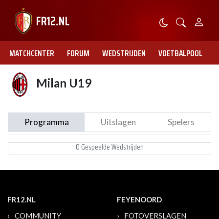
MATCHCENTER
FORUM
WEDSTRIJDEN
VOETBALPOOL
Milan U19
Programma
Uitslagen
Spelers
0 Gespeelde Wedstrijden
FR12.NL
FEYENOORD
COMMUNITY
FOTOVERSLAGEN