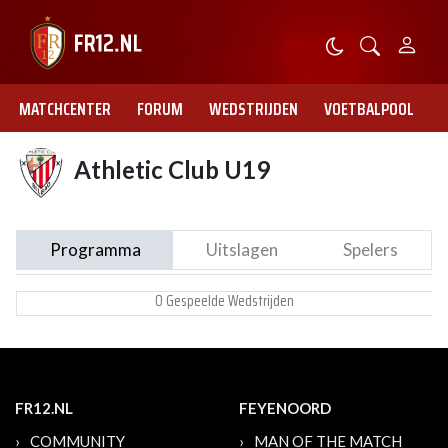
MATCHCENTER
FORUM
WEDSTRIJDEN
VOETBALPOOL
Athletic Club U19
Programma
Uitslagen
Spelers
0 Gespeelde Wedstrijden
FR12.NL
FEYENOORD
COMMUNITY
MAN OF THE MATCH