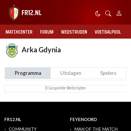
MATCHCENTER
FORUM
WEDSTRIJDEN
VOETBALPOOL
Arka Gdynia
Programma
Uitslagen
Spelers
8 Gespeelde Wedstrijden
FR12.NL
FEYENOORD
COMMUNITY
MAN OF THE MATCH