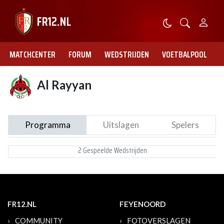
MATCHCENTER
FORUM
WEDSTRIJDEN
VOETBALPOOL
Al Rayyan
Programma
Uitslagen
Spelers
2 Gespeelde Wedstrijden
FR12.NL
FEYENOORD
COMMUNITY
FOTOVERSLAGEN