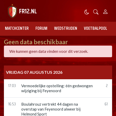
MATCHCENTER
FORUM
WEDSTRIJDEN
VOETBALPOOL
Geen data beschikbaar
We kunnen geen data vinden voor dit verzoek.
VRIJDAG 07 AUGUSTUS 2026
17:03
2
Vermoedelijke opstelling: één gedwongen
wijziging bij Feyenoord
16:53
61
Boulahrouz vertrekt 44 dagen na
overstap van Feyenoord alweer bij
Helmond Sport