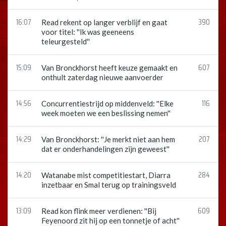
16:07
390
Read rekent op langer verblijf en gaat
voor titel: ''Ik was geeneens
teleurgesteld''
15:09
607
Van Bronckhorst heeft keuze gemaakt en
onthult zaterdag nieuwe aanvoerder
14:56
116
Concurrentiestrijd op middenveld: ''Elke
week moeten we een beslissing nemen''
14:29
207
Van Bronckhorst: ''Je merkt niet aan hem
dat er onderhandelingen zijn geweest''
14:20
284
Watanabe mist competitiestart, Diarra
inzetbaar en Smal terug op trainingsveld
13:09
609
Read kon flink meer verdienen: ''Bij
Feyenoord zit hij op een tonnetje of acht''