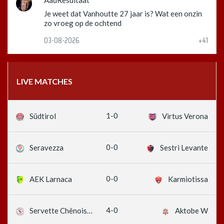
AadResultaat
Je weet dat Vanhoutte 27 jaar is? Wat een onzin
zo vroeg op de ochtend
03-08-2026
+41
LIVE MATCHES
1-0
Südtirol
Virtus Verona
0-0
Seravezza
Sestri Levante
0-0
AEK Larnaca
Karmiotissa
4-0
Servette Chênois W
Aktobe W