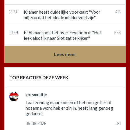
12:37
415
Kramer heeft duidelijke voorkeur: ''Voor
mij zou dat het ideale middenveld zijn''
10:59
653
El Ahmadi positief over Feyenoord: ''Het
leek alsof ik naar Slot zat te kijken''
Lees meer
TOP REACTIES DEZE WEEK
kotsmuiltje
Laat zondag maar komen of het nou getier of
hosanna word heb er zin in, heeft lang genoeg
geduurd!
06-08-2026
+81