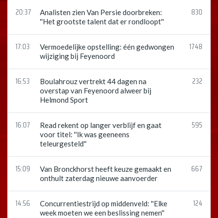
20:37
830
Analisten zien Van Persie doorbreken:
''Het grootste talent dat er rondloopt''
17:03
1748
Vermoedelijke opstelling: één gedwongen
wijziging bij Feyenoord
16:53
232
Boulahrouz vertrekt 44 dagen na
overstap van Feyenoord alweer bij
Helmond Sport
16:07
595
Read rekent op langer verblijf en gaat
voor titel: ''Ik was geeneens
teleurgesteld''
15:09
667
Van Bronckhorst heeft keuze gemaakt en
onthult zaterdag nieuwe aanvoerder
14:56
124
Concurrentiestrijd op middenveld: ''Elke
week moeten we een beslissing nemen''