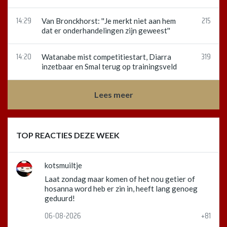
14:29
215
Van Bronckhorst: ''Je merkt niet aan hem
dat er onderhandelingen zijn geweest''
14:20
319
Watanabe mist competitiestart, Diarra
inzetbaar en Smal terug op trainingsveld
Lees meer
TOP REACTIES DEZE WEEK
kotsmuiltje
Laat zondag maar komen of het nou getier of
hosanna word heb er zin in, heeft lang genoeg
geduurd!
06-08-2026
+81