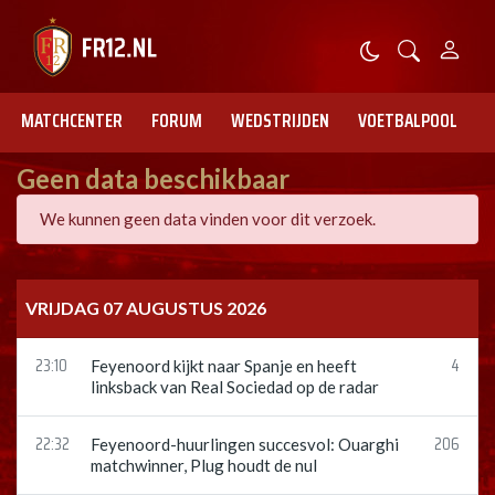
MATCHCENTER
FORUM
WEDSTRIJDEN
VOETBALPOOL
Geen data beschikbaar
We kunnen geen data vinden voor dit verzoek.
VRIJDAG 07 AUGUSTUS 2026
23:10
4
Feyenoord kijkt naar Spanje en heeft
linksback van Real Sociedad op de radar
22:32
206
Feyenoord-huurlingen succesvol: Ouarghi
matchwinner, Plug houdt de nul