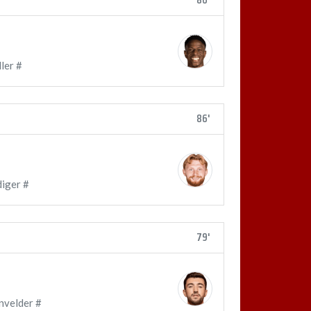
86'
ler #
86'
diger #
79'
nvelder #