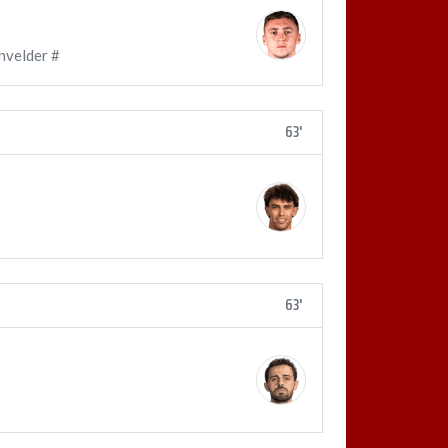
nvelder #
63'
63'