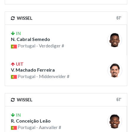
61'
WISSEL
IN
N. Cabral Semedo
Portugal - Verdediger #
UIT
V. Machado Ferreira
Portugal - Middenvelder #
61'
WISSEL
IN
R. Conceição Leão
Portugal - Aanvaller #