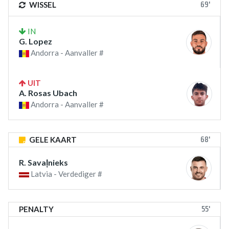
69'
WISSEL
IN
G. Lopez
Andorra - Aanvaller #
UIT
A. Rosas Ubach
Andorra - Aanvaller #
68'
GELE KAART
R. Savaļnieks
Latvia - Verdediger #
55'
PENALTY