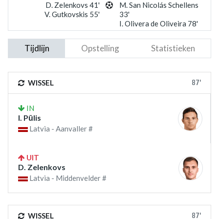
D. Zelenkovs 41'
M. San Nicolás Schellens
V. Gutkovskis 55'
33'
I. Olivera de Oliveira 78'
Tijdlijn
Opstelling
Statistieken
87'
WISSEL
IN
I. Pūlis
Latvia - Aanvaller #
UIT
D. Zelenkovs
Latvia - Middenvelder #
87'
WISSEL