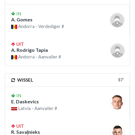
IN
A. Gomes
Andorra - Verdediger #
UIT
A. Rodrigo Tapia
Andorra - Aanvaller #
87'
WISSEL
IN
E. Daskevics
Latvia - Aanvaller #
UIT
R. Savaļnieks