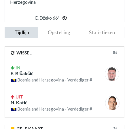
Herzegovina
E. Džeko 66'
Tijdlijn
Opstelling
Statistieken
84'
WISSEL
IN
E. Bičakčić
Bosnia and Herzegovina - Verdediger #
UIT
N. Katić
Bosnia and Herzegovina - Verdediger #
74'
GELE KAART