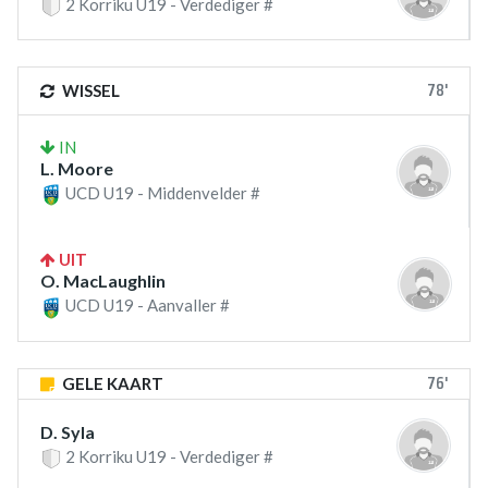
2 Korriku U19 - Verdediger #
78'
WISSEL
IN
L. Moore
UCD U19 - Middenvelder #
UIT
O. MacLaughlin
UCD U19 - Aanvaller #
76'
GELE KAART
D. Syla
2 Korriku U19 - Verdediger #