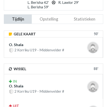
L. Berisha 42'
R. Lawlor 29'
L. Berisha 59'
Tijdlijn
Opstelling
Statistieken
90'
GELE KAART
O. Shala
2 Korriku U19 - Middenvelder #
88'
WISSEL
IN
O. Shala
2 Korriku U19 - Middenvelder #
UIT