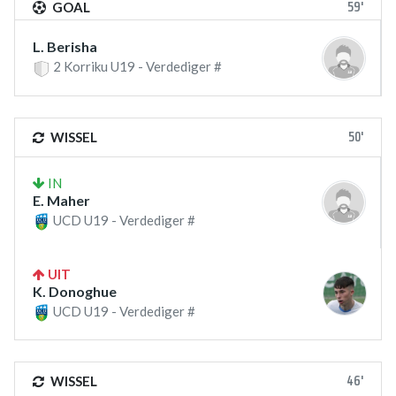
59'
GOAL
L. Berisha
2 Korriku U19 - Verdediger #
50'
WISSEL
IN
E. Maher
UCD U19 - Verdediger #
UIT
K. Donoghue
UCD U19 - Verdediger #
46'
WISSEL