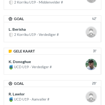
2 Korriku U19 - Middenvelder #
42'
GOAL
L. Berisha
2 Korriku U19 - Verdediger #
31'
GELE KAART
K. Donoghue
UCD U19 - Verdediger #
29'
GOAL
R. Lawlor
UCD U19 - Aanvaller #