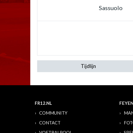
Sassuolo
Tijdlijn
FR12.NL
FEYE
COMMUNITY
MAN
CONTACT
FOT
VOETBALPOOL
SPE