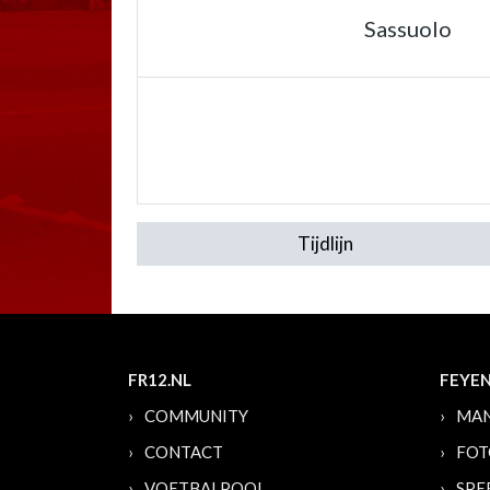
Sassuolo
Tijdlijn
FR12.NL
FEYE
COMMUNITY
MAN
CONTACT
FOT
VOETBALPOOL
SPE