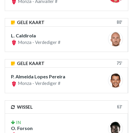
Monza - Aanvaller #
80'
GELE KAART
L. Caldirola
Monza - Verdediger #
75'
GELE KAART
P. Almeida Lopes Pereira
Monza - Verdediger #
63'
WISSEL
IN
O. Forson