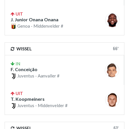
UIT
J. Junior Onana Onana
Genoa - Middenvelder #
66'
WISSEL
IN
F. Conceição
Juventus - Aanvaller #
UIT
T. Koopmeiners
Juventus - Middenvelder #
63'
WISSEL