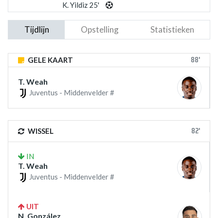
K. Yildiz 25'
Tijdlijn
Opstelling
Statistieken
88'
GELE KAART
T. Weah
Juventus - Middenvelder #
82'
WISSEL
IN
T. Weah
Juventus - Middenvelder #
UIT
N. González