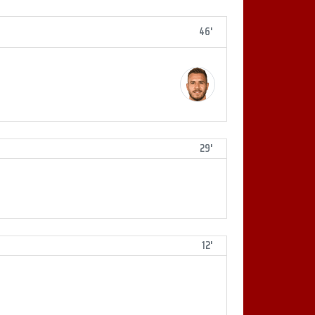
46'
29'
12'