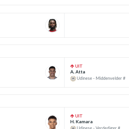
UIT
A. Atta
Udinese - Middenvelder #
UIT
H. Kamara
Udinese - Verdediger #