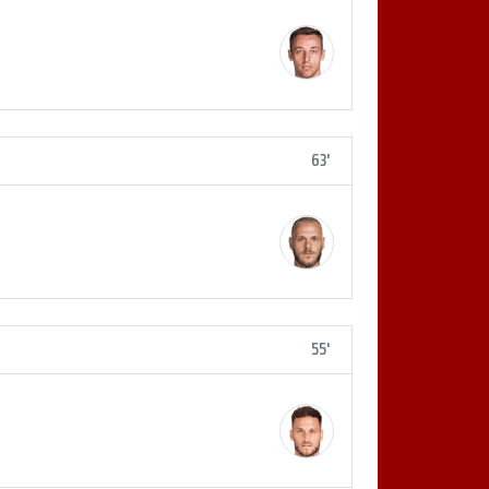
63'
55'