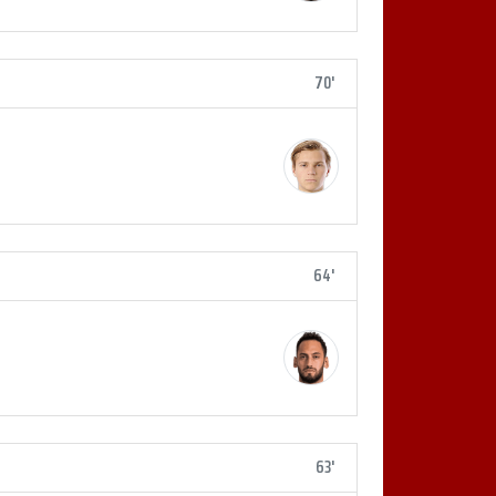
70'
64'
63'