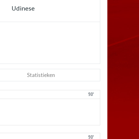
Udinese
Statistieken
90'
90'