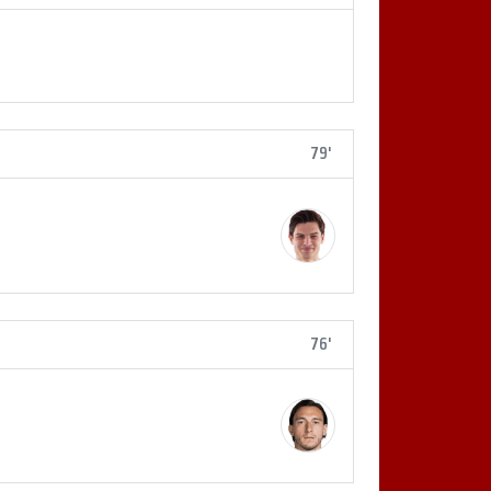
79'
76'