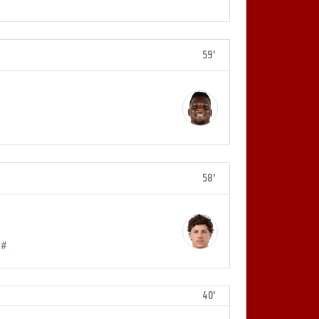
59'
58'
 #
40'