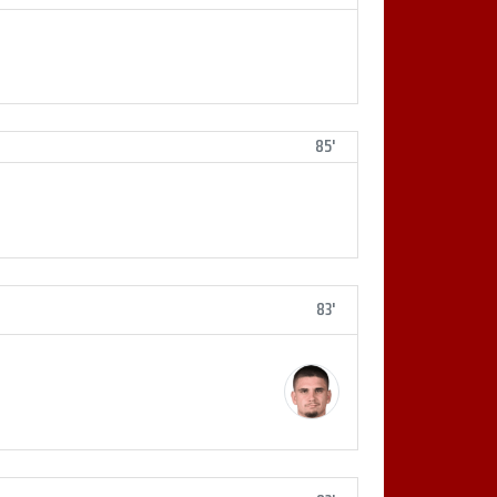
85'
83'