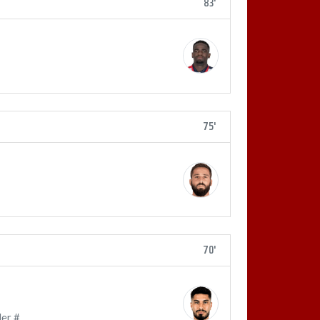
83'
75'
70'
er #