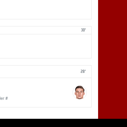
30'
28'
er #