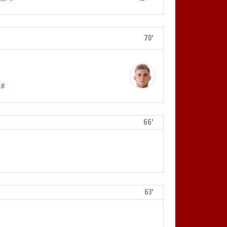
70'
 #
66'
63'