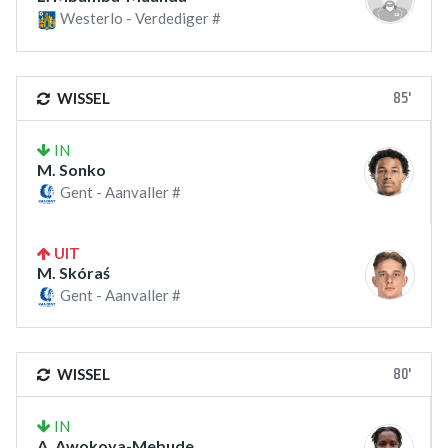
Westerlo - Verdediger #
85'
WISSEL
IN
M. Sonko
Gent - Aanvaller #
UIT
M. Skóraś
Gent - Aanvaller #
80'
WISSEL
IN
A. Awokoya-Mebude