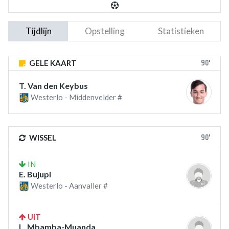
Tijdlijn
Opstelling
Statistieken
90'
GELE KAART
T. Van den Keybus
Westerlo - Middenvelder #
90'
WISSEL
IN
E. Bujupi
Westerlo - Aanvaller #
UIT
L. Mbamba-Muanda