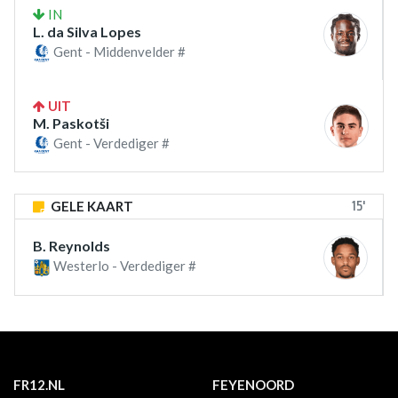
IN
L. da Silva Lopes
Gent - Middenvelder #
UIT
M. Paskotši
Gent - Verdediger #
15'
GELE KAART
B. Reynolds
Westerlo - Verdediger #
FR12.NL
FEYENOORD