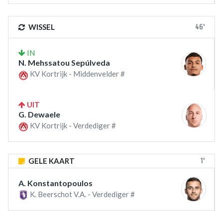
46'
WISSEL
IN
N. Mehssatou Sepúlveda
KV Kortrijk - Middenvelder #
UIT
G. Dewaele
KV Kortrijk - Verdediger #
1'
GELE KAART
A. Konstantopoulos
K. Beerschot V.A. - Verdediger #