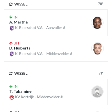
78'
WISSEL
IN
A. Martha
K. Beerschot V.A. - Aanvaller #
UIT
D. Huiberts
K. Beerschot V.A. - Middenvelder #
71'
WISSEL
IN
T. Takamine
KV Kortrijk - Middenvelder #