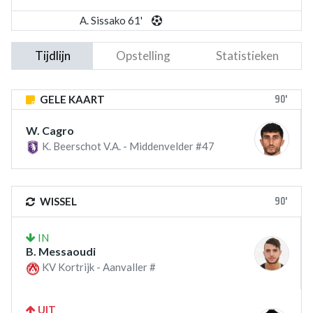
A. Sissako 61'
Tijdlijn
Opstelling
Statistieken
90'
GELE KAART
W. Cagro
K. Beerschot V.A. - Middenvelder #47
90'
WISSEL
IN
B. Messaoudi
KV Kortrijk - Aanvaller #
UIT