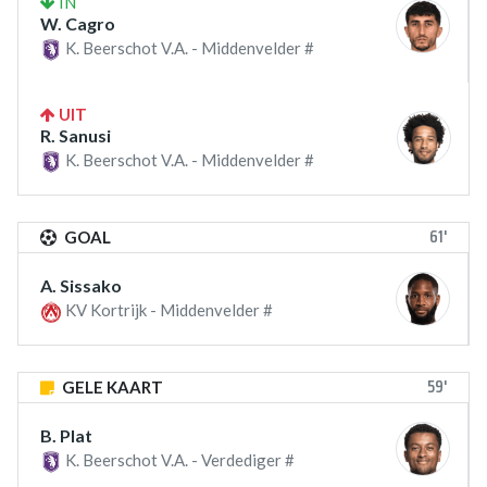
IN
W. Cagro
K. Beerschot V.A. - Middenvelder #
UIT
R. Sanusi
K. Beerschot V.A. - Middenvelder #
61'
GOAL
A. Sissako
KV Kortrijk - Middenvelder #
59'
GELE KAART
B. Plat
K. Beerschot V.A. - Verdediger #