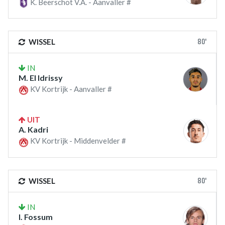
K. Beerschot V.A. - Aanvaller #
80'
WISSEL
IN
M. El Idrissy
KV Kortrijk - Aanvaller #
UIT
A. Kadri
KV Kortrijk - Middenvelder #
80'
WISSEL
IN
I. Fossum