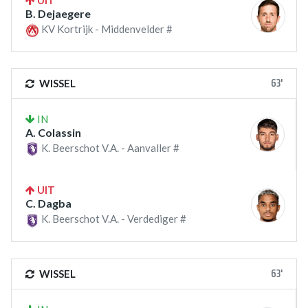
UIT
B. Dejaegere
KV Kortrijk - Middenvelder #
63'
WISSEL
IN
A. Colassin
K. Beerschot V.A. - Aanvaller #
UIT
C. Dagba
K. Beerschot V.A. - Verdediger #
63'
WISSEL