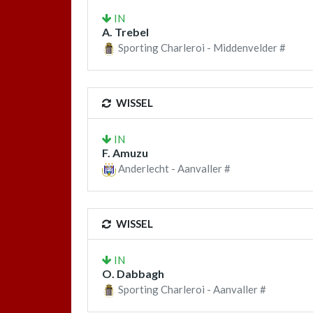
IN
A. Trebel
Sporting Charleroi - Middenvelder #
WISSEL
IN
F. Amuzu
Anderlecht - Aanvaller #
WISSEL
IN
O. Dabbagh
Sporting Charleroi - Aanvaller #