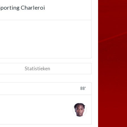
Sporting Charleroi
Statistieken
88'