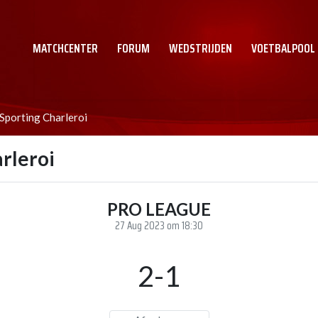
MATCHCENTER
FORUM
WEDSTRIJDEN
VOETBALPOOL
Sporting Charleroi
rleroi
PRO LEAGUE
27 Aug 2023 om 18:30
2-1