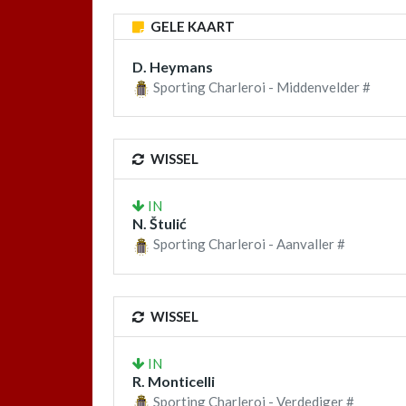
GELE KAART
D. Heymans
Sporting Charleroi - Middenvelder #
WISSEL
IN
N. Štulić
Sporting Charleroi - Aanvaller #
WISSEL
IN
R. Monticelli
Sporting Charleroi - Verdediger #