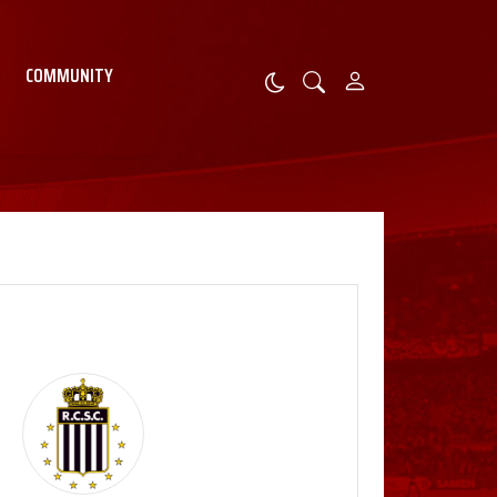
COMMUNITY