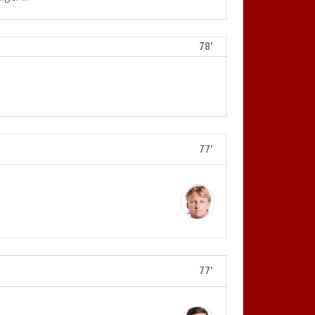
78'
77'
77'