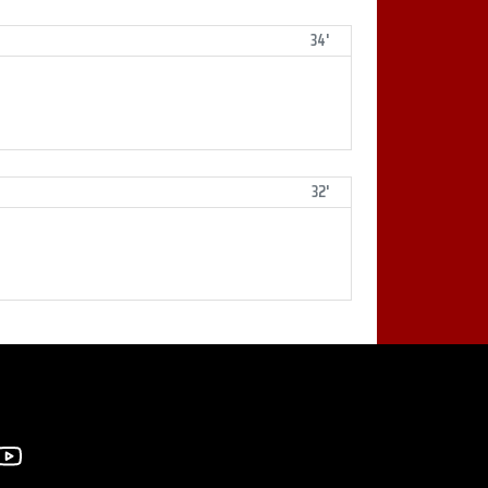
34'
32'