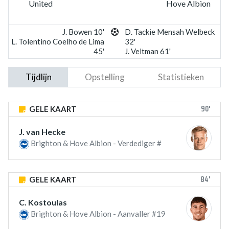
United
Hove Albion
J. Bowen 10'
D. Tackie Mensah Welbeck
L. Tolentino Coelho de Lima
32'
45'
J. Veltman 61'
Tijdlijn
Opstelling
Statistieken
90'
GELE KAART
J. van Hecke
Brighton & Hove Albion - Verdediger #
84'
GELE KAART
C. Kostoulas
Brighton & Hove Albion - Aanvaller #19