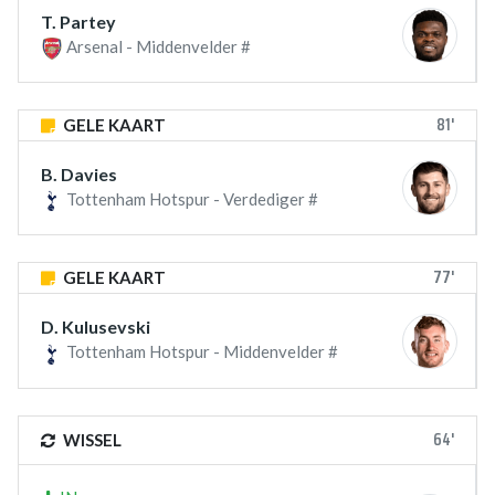
T. Partey
Arsenal - Middenvelder #
81'
GELE KAART
B. Davies
Tottenham Hotspur - Verdediger #
77'
GELE KAART
D. Kulusevski
Tottenham Hotspur - Middenvelder #
64'
WISSEL