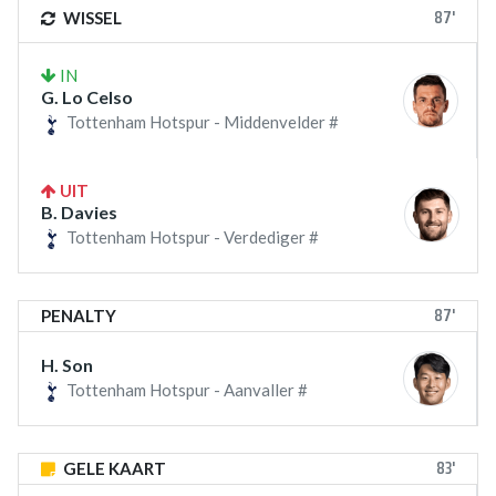
87'
WISSEL
IN
G. Lo Celso
Tottenham Hotspur - Middenvelder #
UIT
B. Davies
Tottenham Hotspur - Verdediger #
87'
PENALTY
H. Son
Tottenham Hotspur - Aanvaller #
83'
GELE KAART