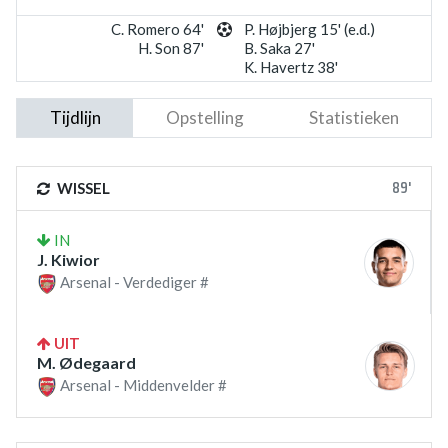
C. Romero 64'
P. Højbjerg 15' (e.d.)
H. Son 87'
B. Saka 27'
K. Havertz 38'
Tijdlijn
Opstelling
Statistieken
89'
WISSEL
IN
J. Kiwior
Arsenal - Verdediger #
UIT
M. Ødegaard
Arsenal - Middenvelder #