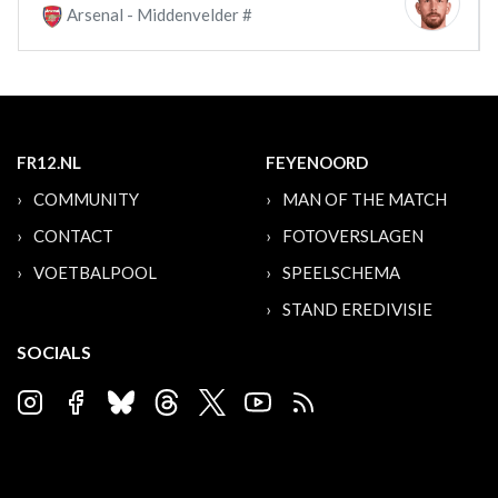
Arsenal - Middenvelder #
FR12.NL
FEYENOORD
COMMUNITY
MAN OF THE MATCH
CONTACT
FOTOVERSLAGEN
VOETBALPOOL
SPEELSCHEMA
STAND EREDIVISIE
SOCIALS