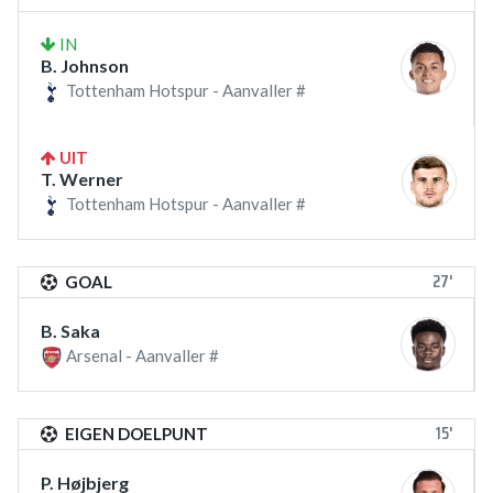
IN
B. Johnson
Tottenham Hotspur - Aanvaller #
UIT
T. Werner
Tottenham Hotspur - Aanvaller #
27'
GOAL
B. Saka
Arsenal - Aanvaller #
15'
EIGEN DOELPUNT
P. Højbjerg