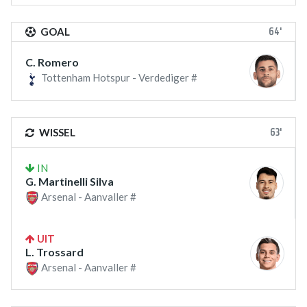
64'
GOAL
C. Romero
Tottenham Hotspur - Verdediger #
63'
WISSEL
IN
G. Martinelli Silva
Arsenal - Aanvaller #
UIT
L. Trossard
Arsenal - Aanvaller #