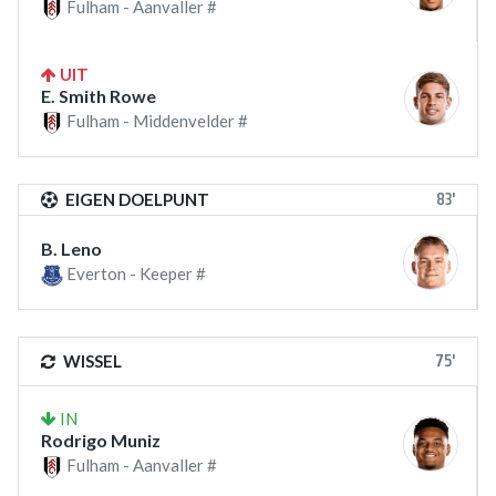
Fulham - Aanvaller #
UIT
E. Smith Rowe
Fulham - Middenvelder #
83'
EIGEN DOELPUNT
B. Leno
Everton - Keeper #
75'
WISSEL
IN
Rodrigo Muniz
Fulham - Aanvaller #