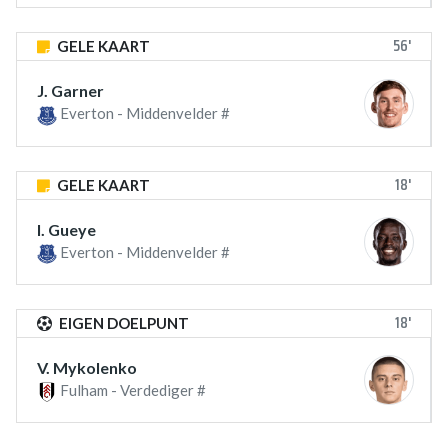
56'
GELE KAART
J. Garner
Everton - Middenvelder #
18'
GELE KAART
I. Gueye
Everton - Middenvelder #
18'
EIGEN DOELPUNT
V. Mykolenko
Fulham - Verdediger #