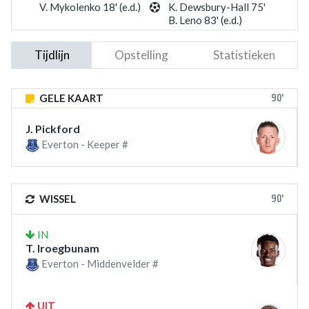
V. Mykolenko 18' (e.d.)
K. Dewsbury-Hall 75'
B. Leno 83' (e.d.)
Tijdlijn
Opstelling
Statistieken
90'
GELE KAART
J. Pickford
Everton - Keeper #
90'
WISSEL
IN
T. Iroegbunam
Everton - Middenvelder #
UIT