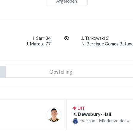
Afgelopen
I. Sarr 34'
J. Tarkowski 6'
J. Mateta 77'
N. Bercique Gomes Betunc
Opstelling
UIT
K. Dewsbury-Hall
Everton - Middenvelder #