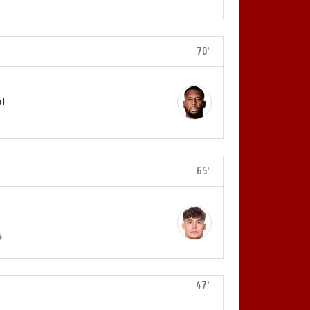
70'
l
65'
#
47'