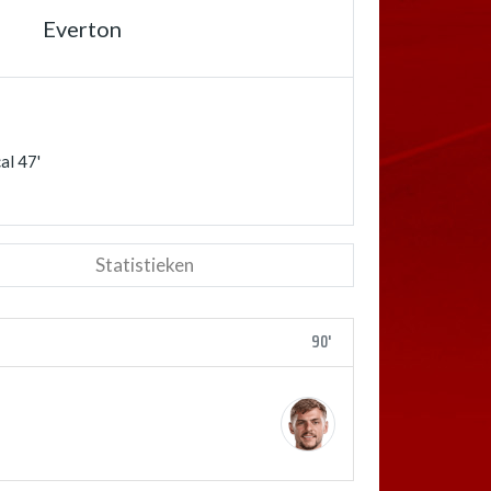
Everton
al 47'
Statistieken
90'