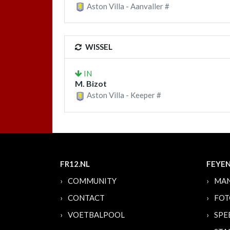
Aston Villa - Aanvaller #
WISSEL
IN
M. Bizot
Aston Villa - Keeper #
FR12.NL
FEYE
COMMUNITY
MAN
CONTACT
FOT
VOETBALPOOL
SPE