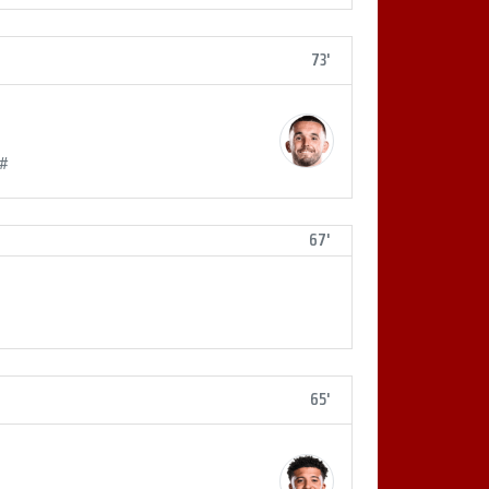
73'
 #
67'
65'