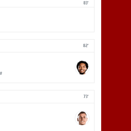
83'
82'
 #
73'