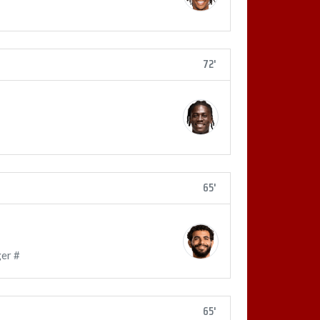
72'
65'
er #
65'