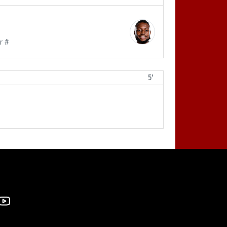
r #
5'