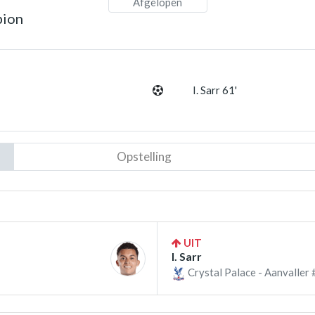
Afgelopen
bion
I. Sarr 61'
Opstelling
UIT
I. Sarr
Crystal Palace - Aanvaller 