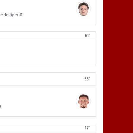
erdediger #
61'
56'
#
17'