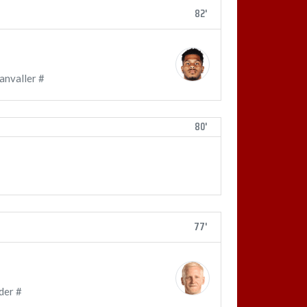
82'
anvaller #
80'
77'
der #