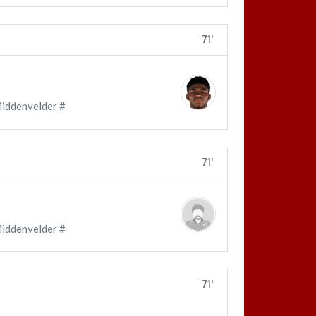
71'
Middenvelder #
71'
Middenvelder #
71'