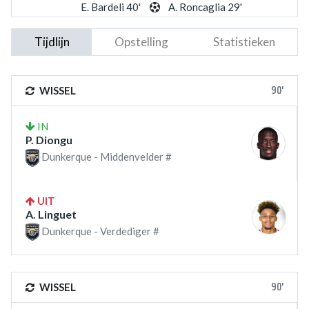
E. Bardeli 40'
A. Roncaglia 29'
Tijdlijn
Opstelling
Statistieken
90'
WISSEL
IN
P. Diongu
Dunkerque - Middenvelder #
UIT
A. Linguet
Dunkerque - Verdediger #
90'
WISSEL