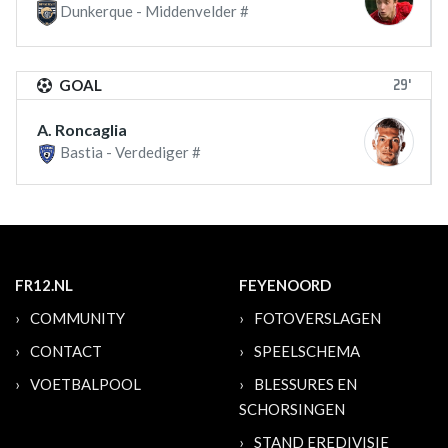
Dunkerque - Middenvelder #
29'
GOAL
A. Roncaglia
Bastia - Verdediger #
FR12.NL
FEYENOORD
COMMUNITY
FOTOVERSLAGEN
CONTACT
SPEELSCHEMA
VOETBALPOOL
BLESSURES EN
SCHORSINGEN
STAND EREDIVISIE