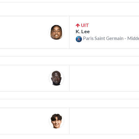
UIT
K. Lee
Paris Saint Germain - Midd