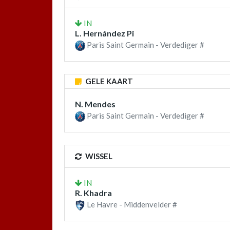
IN
L. Hernández Pi
Paris Saint Germain - Verdediger #
GELE KAART
N. Mendes
Paris Saint Germain - Verdediger #
WISSEL
IN
R. Khadra
Le Havre - Middenvelder #