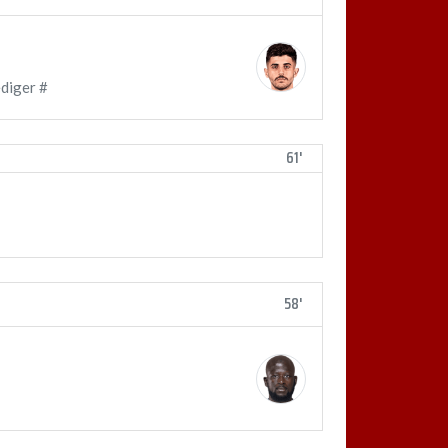
ediger #
61'
58'