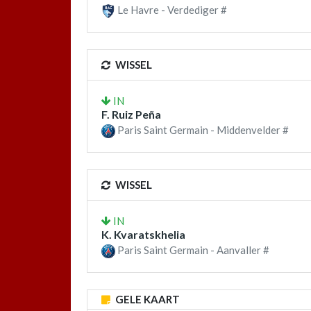
Le Havre - Verdediger #
WISSEL
IN
F. Ruiz Peña
Paris Saint Germain - Middenvelder #
WISSEL
IN
K. Kvaratskhelia
Paris Saint Germain - Aanvaller #
GELE KAART