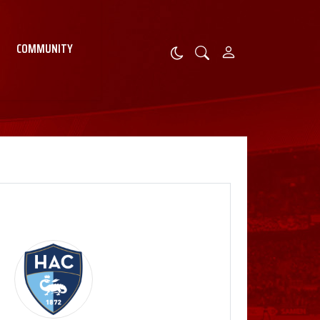
COMMUNITY