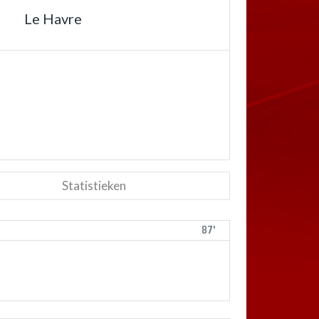
Le Havre
Statistieken
87'