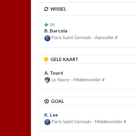
WISSEL
IN
B. Barcola
Paris Saint Germain - Aanvaller #
GELE KAART
A. Touré
Le Havre - Middenvelder #
GOAL
K. Lee
Paris Saint Germain - Middenvelder #