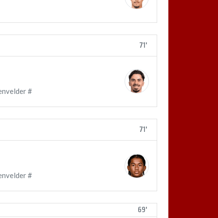
71'
envelder #
71'
envelder #
69'