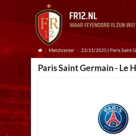
Matchcenter
22/11/2025 | Paris Saint G
Paris Saint Germain - Le 