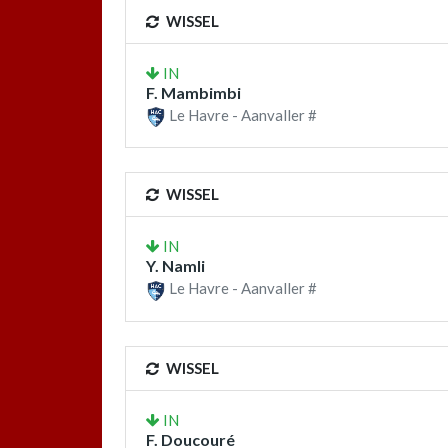
WISSEL
IN
F. Mambimbi
Le Havre - Aanvaller #
WISSEL
IN
Y. Namli
Le Havre - Aanvaller #
WISSEL
IN
F. Doucouré