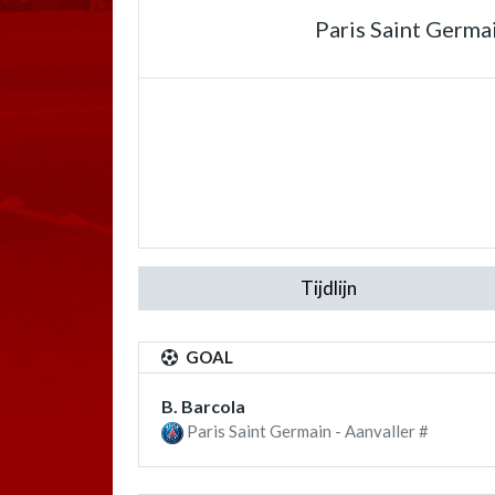
Paris Saint Germa
Tijdlijn
GOAL
B. Barcola
Paris Saint Germain - Aanvaller #