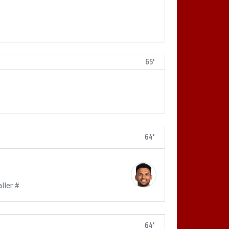
65'
64'
ller #
64'