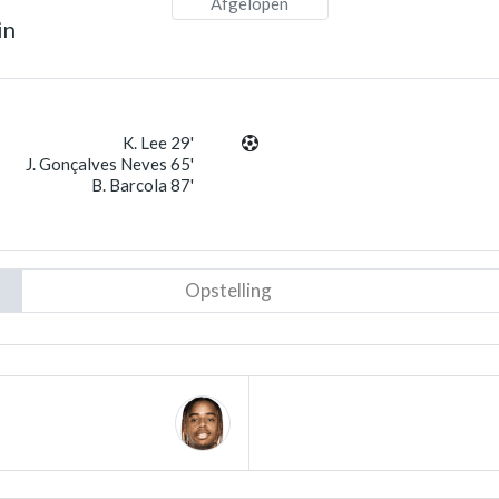
Afgelopen
in
K. Lee 29'
J. Gonçalves Neves 65'
B. Barcola 87'
Opstelling