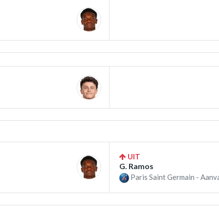
UIT
G. Ramos
Paris Saint Germain - Aanva