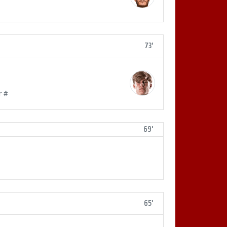
73'
r #
69'
65'