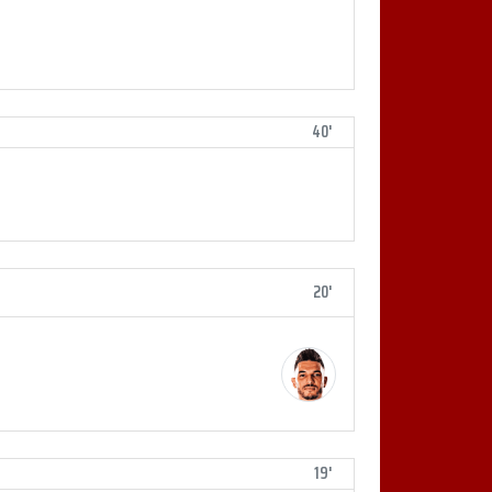
40'
20'
19'