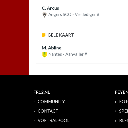
C. Arcus
Angers SCO - Verdediger #
GELE KAART
M. Abline
Nantes - Aanvaller #
FR12.NL
FEYE
COMMUNITY
FOT
CONTACT
SPE
VOETBALPOOL
BLE