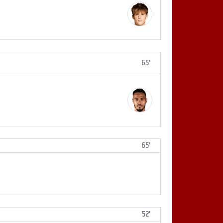
65'
65'
52'