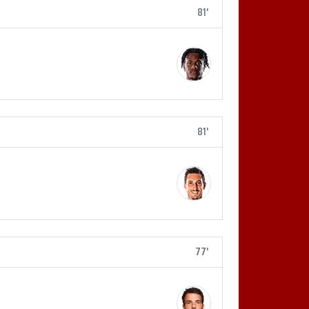
81'
81'
77'