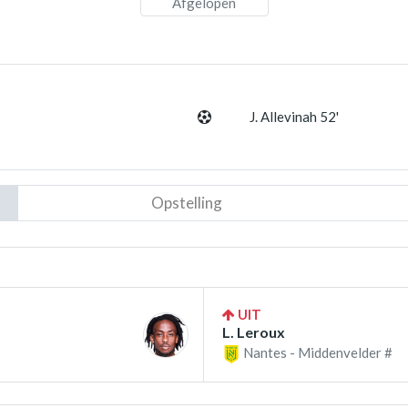
Afgelopen
J. Allevinah 52'
Opstelling
UIT
L. Leroux
Nantes - Middenvelder #