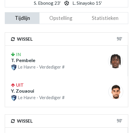
S. Ebonog 23'
L. Sinayoko 15'
Tijdlijn
Opstelling
Statistieken
90'
WISSEL
IN
T. Pembele
Le Havre - Verdediger #
UIT
Y. Zouaoui
Le Havre - Verdediger #
90'
WISSEL