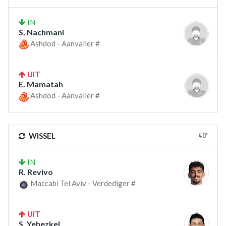
IN
S. Nachmani
Ashdod - Aanvaller #
UIT
E. Mamatah
Ashdod - Aanvaller #
40'
WISSEL
IN
R. Revivo
Maccabi Tel Aviv - Verdediger #
UIT
S. Yehezkel