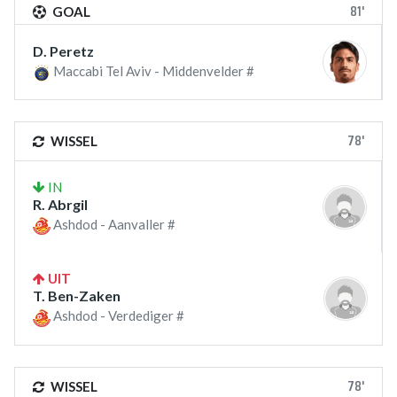
81'
GOAL
D. Peretz
Maccabi Tel Aviv - Middenvelder #
78'
WISSEL
IN
R. Abrgil
Ashdod - Aanvaller #
UIT
T. Ben-Zaken
Ashdod - Verdediger #
78'
WISSEL