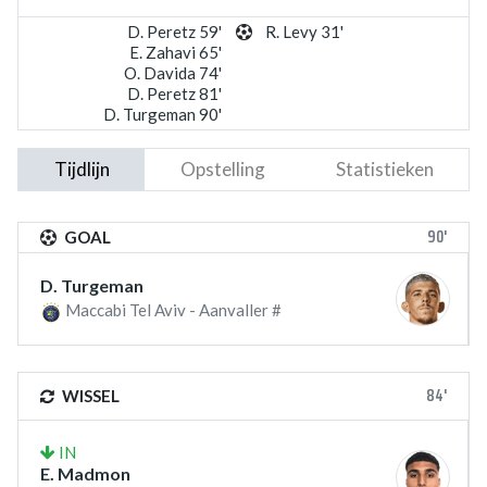
D. Peretz 59'
R. Levy 31'
E. Zahavi 65'
O. Davida 74'
D. Peretz 81'
D. Turgeman 90'
Tijdlijn
Opstelling
Statistieken
90'
GOAL
D. Turgeman
Maccabi Tel Aviv - Aanvaller #
84'
WISSEL
IN
E. Madmon