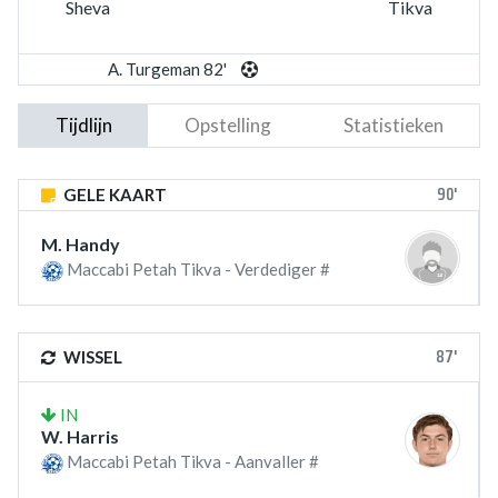
Sheva
Tikva
A. Turgeman 82'
Tijdlijn
Opstelling
Statistieken
90'
GELE KAART
M. Handy
Maccabi Petah Tikva - Verdediger #
87'
WISSEL
IN
W. Harris
Maccabi Petah Tikva - Aanvaller #