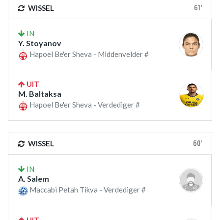
61'
WISSEL
IN
Y. Stoyanov
Hapoel Be'er Sheva - Middenvelder #
UIT
M. Baltaksa
Hapoel Be'er Sheva - Verdediger #
60'
WISSEL
IN
A. Salem
Maccabi Petah Tikva - Verdediger #
UIT