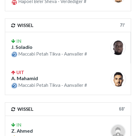
Hapoel Be'er Sheva - Verdediger #
71'
WISSEL
IN
J. Soladio
Maccabi Petah Tikva - Aanvaller #
UIT
A. Mahamid
Maccabi Petah Tikva - Aanvaller #
68'
WISSEL
IN
Z. Ahmed