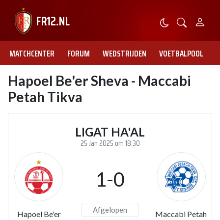
MATCHCENTER
FORUM
WEDSTRIJDEN
VOETBALPOOL
Hapoel Be'er Sheva - Maccabi
Petah Tikva
LIGAT HA'AL
25 Jan 2025 om 18:30
1-0
Afgelopen
Hapoel Be'er
Maccabi Petah