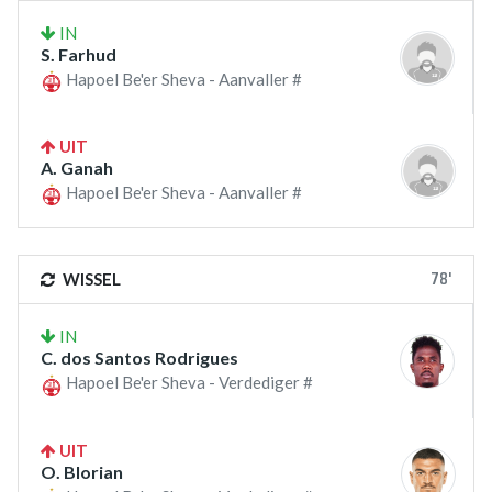
IN
S. Farhud
Hapoel Be'er Sheva - Aanvaller #
UIT
A. Ganah
Hapoel Be'er Sheva - Aanvaller #
78'
WISSEL
IN
C. dos Santos Rodrigues
Hapoel Be'er Sheva - Verdediger #
UIT
O. Blorian