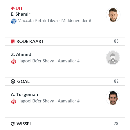
UIT
E. Shamir
Maccabi Petah Tikva - Middenvelder #
85'
RODE KAART
Z. Ahmed
Hapoel Be'er Sheva - Aanvaller #
82'
GOAL
A. Turgeman
Hapoel Be'er Sheva - Aanvaller #
78'
WISSEL