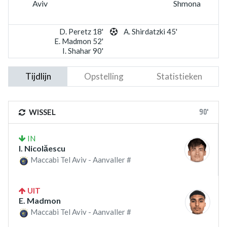
Aviv
Shmona
D. Peretz 18'
A. Shirdatzki 45'
E. Madmon 52'
I. Shahar 90'
Tijdlijn
Opstelling
Statistieken
90'
WISSEL
IN
I. Nicolăescu
Maccabi Tel Aviv - Aanvaller #
UIT
E. Madmon
Maccabi Tel Aviv - Aanvaller #