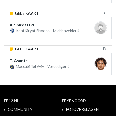
14'
GELE KAART
A. Shirdatzki
Ironi Kiryat Shmona - Middenvelder #
13'
GELE KAART
T. Asante
Maccabi Tel Aviv - Verdediger #
FR12.NL
FEYENOORD
COMMUNITY
FOTOVERSLAGEN