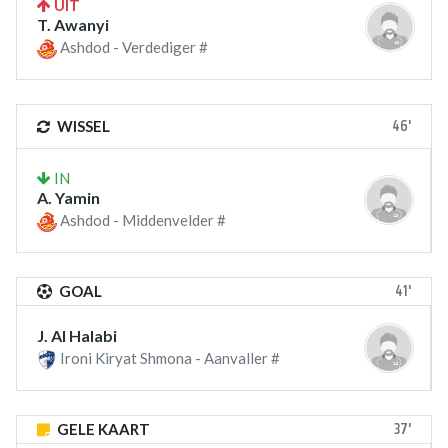
UIT
T. Awanyi
Ashdod - Verdediger #
46'
WISSEL
IN
A. Yamin
Ashdod - Middenvelder #
41'
GOAL
J. Al Halabi
Ironi Kiryat Shmona - Aanvaller #
37'
GELE KAART