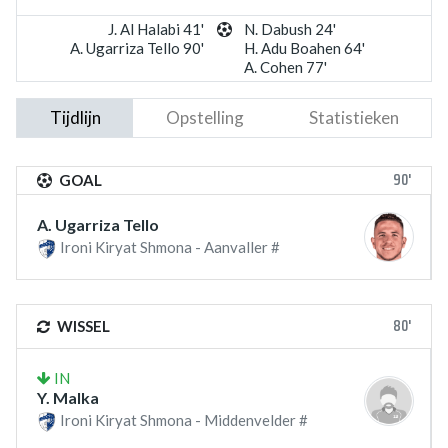
J. Al Halabi 41'
N. Dabush 24'
A. Ugarriza Tello 90'
H. Adu Boahen 64'
A. Cohen 77'
Tijdlijn
Opstelling
Statistieken
90'
GOAL
A. Ugarriza Tello
Ironi Kiryat Shmona - Aanvaller #
80'
WISSEL
IN
Y. Malka
Ironi Kiryat Shmona - Middenvelder #