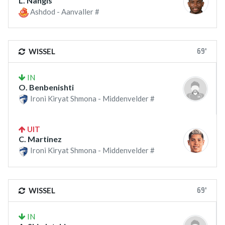
L. Nangis
Ashdod - Aanvaller #
69'
WISSEL
IN
O. Benbenishti
Ironi Kiryat Shmona - Middenvelder #
UIT
C. Martinez
Ironi Kiryat Shmona - Middenvelder #
69'
WISSEL
IN