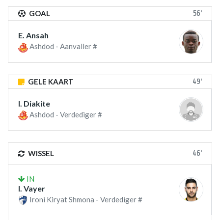
56'
GOAL
E. Ansah
Ashdod - Aanvaller #
49'
GELE KAART
I. Diakite
Ashdod - Verdediger #
46'
WISSEL
IN
I. Vayer
Ironi Kiryat Shmona - Verdediger #