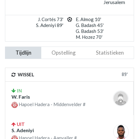
Jerusalem
J. Cortés 73'
E. Almog 10'
S. Adeniyi 89'
G. Badash 45'
G. Badash 53'
M. Hozez 70'
Tijdlijn
Opstelling
Statistieken
89'
WISSEL
IN
W. Faris
Hapoel Hadera - Middenvelder #
UIT
S. Adeniyi
Hapoel Hadera - Aanvaller #