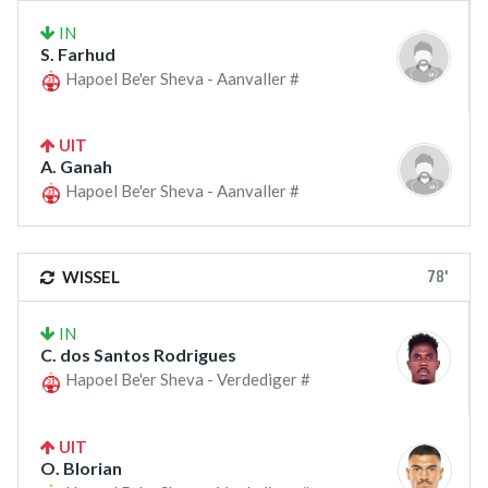
IN
S. Farhud
Hapoel Be'er Sheva - Aanvaller #
UIT
A. Ganah
Hapoel Be'er Sheva - Aanvaller #
78'
WISSEL
IN
C. dos Santos Rodrigues
Hapoel Be'er Sheva - Verdediger #
UIT
O. Blorian