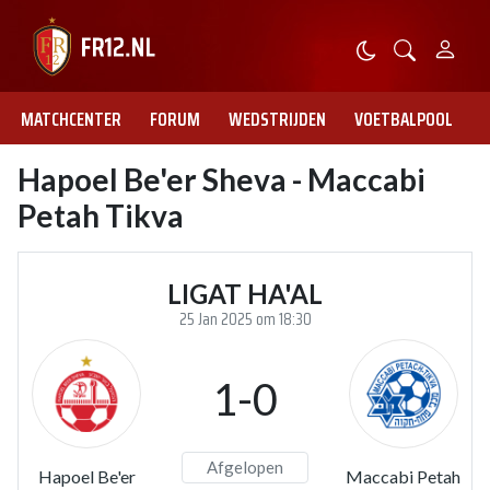
MATCHCENTER
FORUM
WEDSTRIJDEN
VOETBALPOOL
Hapoel Be'er Sheva - Maccabi
Petah Tikva
LIGAT HA'AL
25 Jan 2025 om 18:30
1-0
Afgelopen
Hapoel Be'er
Maccabi Petah