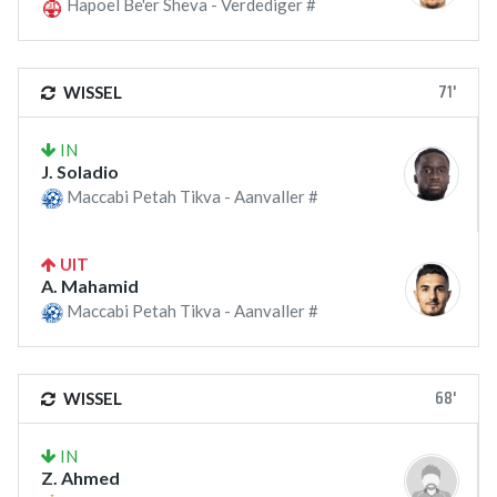
Hapoel Be'er Sheva - Verdediger #
71'
WISSEL
IN
J. Soladio
Maccabi Petah Tikva - Aanvaller #
UIT
A. Mahamid
Maccabi Petah Tikva - Aanvaller #
68'
WISSEL
IN
Z. Ahmed