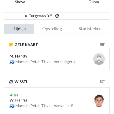
Sheva
Tikva
A. Turgeman 82'
Tijdlijn
Opstelling
Statistieken
90'
GELE KAART
M. Handy
Maccabi Petah Tikva - Verdediger #
87'
WISSEL
IN
W. Harris
Maccabi Petah Tikva - Aanvaller #