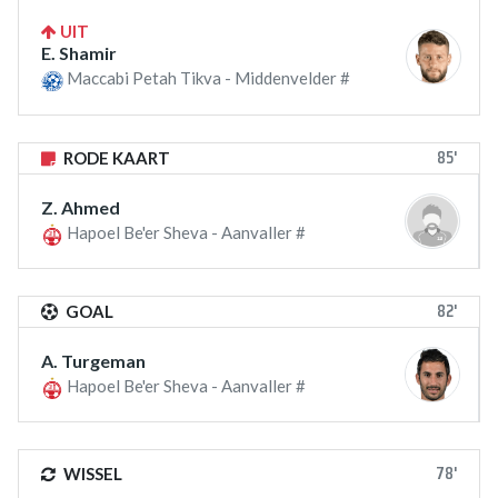
UIT
E. Shamir
Maccabi Petah Tikva - Middenvelder #
85'
RODE KAART
Z. Ahmed
Hapoel Be'er Sheva - Aanvaller #
82'
GOAL
A. Turgeman
Hapoel Be'er Sheva - Aanvaller #
78'
WISSEL