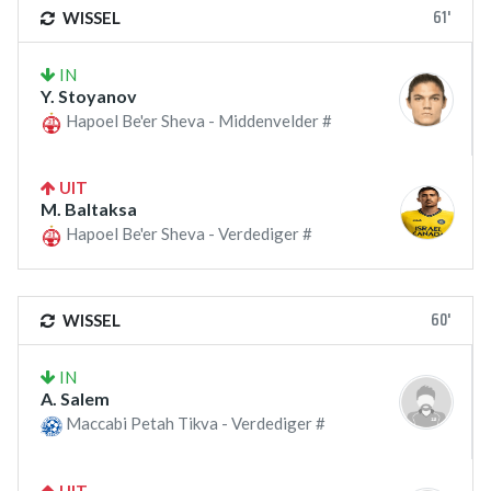
61'
WISSEL
IN
Y. Stoyanov
Hapoel Be'er Sheva - Middenvelder #
UIT
M. Baltaksa
Hapoel Be'er Sheva - Verdediger #
60'
WISSEL
IN
A. Salem
Maccabi Petah Tikva - Verdediger #
UIT